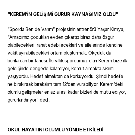
“KEREM’İN GELİŞİMİ GURUR KAYNAĞIMIZ OLDU”
“Sporda Ben de Varım” projesinin antrenörü Yaşar Kimya,
“Amacımız çocukları evden çıkartıp biraz daha özgür
olabilecekleri, rahat edebilecekleri ve ailelerinde kendine
vakit ayırabilecekleri ortam oluşturmak. Okçuluk da
bunlardan bir tanesi. İki yıllık sporcumuz olan Kerem bize ilk
geldiğinde dengede kalamıyor, komut almakta sıkıntı
yaşıyordu. Hedef almaktan da korkuyordu. Şimdi hedefe
ne bırakırsak bırakalım tam 12’den vurabiliyor. Kerem’deki
olumlu gelişmeler en az ailesi kadar bizleri de mutlu ediyor,
gururlandırıyor” dedi.
OKUL HAYATINI OLUMLU YÖNDE ETKİLEDİ