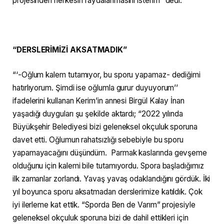
projesinden herkesin faydalanmasını isterim” dedi.
“DERSLERİMİZİ AKSATMADIK”
“‘-Oğlum kalem tutamıyor, bu sporu yapamaz- dediğimi
hatırlıyorum. Şimdi ise oğlumla gurur duyuyorum’’
ifadelerini kullanan Kerim’in annesi Birgül Kalay İnan
yaşadığı duyguları şu şekilde aktardı; “2022 yılında
Büyükşehir Belediyesi bizi geleneksel okçuluk sporuna
davet etti. Oğlumun rahatsızlığı sebebiyle bu sporu
yapamayacağını düşündüm. Parmak kaslarında gevşeme
olduğunu için kalemi bile tutamıyordu. Spora başladığımız
ilk zamanlar zorlandı. Yavaş yavaş odaklandığını gördük. İki
yıl boyunca sporu aksatmadan derslerimize katıldık. Çok
iyi ilerleme kat ettik. “Sporda Ben de Varım” projesiyle
geleneksel okçuluk sporuna bizi de dahil ettikleri için