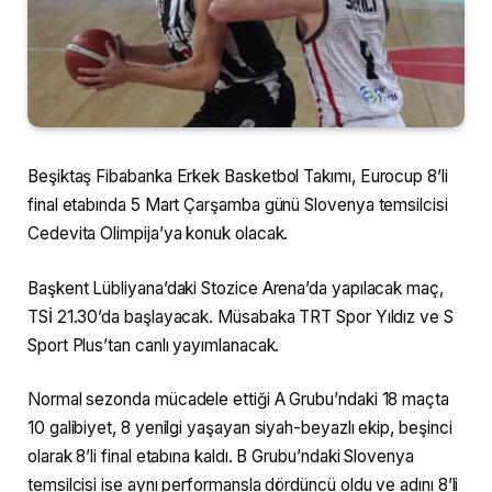
Beşiktaş Fibabanka Erkek Basketbol Takımı, Eurocup 8’li
final etabında 5 Mart Çarşamba günü Slovenya temsilcisi
Cedevita Olimpija’ya konuk olacak.
Başkent Lübliyana’daki Stozice Arena’da yapılacak maç,
TSİ 21.30’da başlayacak. Müsabaka TRT Spor Yıldız ve S
Sport Plus’tan canlı yayımlanacak.
Normal sezonda mücadele ettiği A Grubu’ndaki 18 maçta
10 galibiyet, 8 yenilgi yaşayan siyah-beyazlı ekip, beşinci
olarak 8’li final etabına kaldı. B Grubu’ndaki Slovenya
temsilcisi ise aynı performansla dördüncü oldu ve adını 8’li