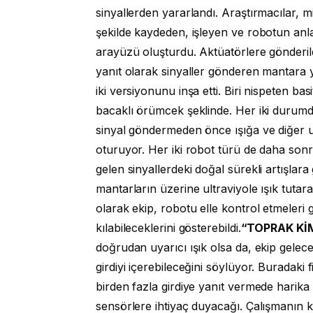
sinyallerden yararlandı. Araştırmacılar, m
şekilde kaydeden, işleyen ve robotun anlaya
arayüzü oluşturdu. Aktüatörlere gönderildi
yanıt olarak sinyaller gönderen mantara y
iki versiyonunu inşa etti. Biri nispeten ba
bacaklı örümcek şeklinde. Her iki durumda
sinyal göndermeden önce ışığa ve diğer uy
oturuyor. Her iki robot türü de daha sonra
gelen sinyallerdeki doğal sürekli artışlara 
mantarların üzerine ultraviyole ışık tutara
olarak ekip, robotu elle kontrol etmeleri
kılabileceklerini gösterebildi.
“TOPRAK KİM
doğrudan uyarıcı ışık olsa da, ekip gelece
girdiyi içerebileceğini söylüyor. Buradaki fi
birden fazla girdiye yanıt vermede harika o
sensörlere ihtiyaç duyacağı. Çalışmanın 