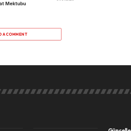
nat Mektubu
D A COMMENT
Güncelle