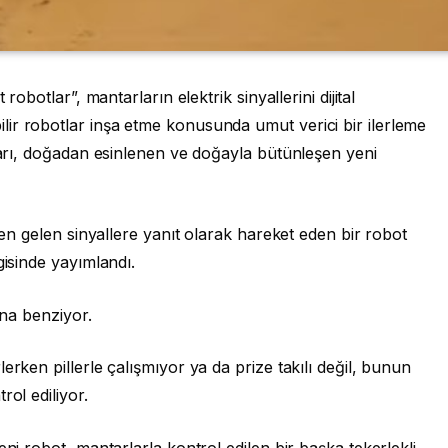
robotlar”, mantarların elektrik sinyallerini dijital
ir robotlar inşa etme konusunda umut verici bir ilerleme
ıları, doğadan esinlenen ve doğayla bütünleşen yeni
nden gelen sinyallere yanıt olarak hareket eden bir robot
gisinde yayımlandı.
ına benziyor.
erken pillerle çalışmıyor ya da prize takılı değil, bunun
rol ediliyor.
eni robot, mantarlarla kontrol edilen bir başka tekerlekli