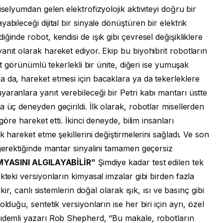
iselyumdan gelen elektrofizyolojik aktiviteyi doğru bir
bileceği dijital bir sinyale dönüştüren bir elektrik
ğinde robot, kendisi de ışık gibi çevresel değişikliklere
anıt olarak hareket ediyor. Ekip bu biyohibrit robotların
sit görünümlü tekerlekli bir ünite, diğeri ise yumuşak
 da, hareket etmesi için bacaklara ya da tekerleklere
aranlara yanıt verebileceği bir Petri kabı mantarı üstte
 üç deneyden geçirildi. İlk olarak, robotlar misellerden
göre hareket etti. İkinci deneyde, bilim insanları
k hareket etme şekillerini değiştirmelerini sağladı. Ve son
 gerektiğinde mantar sinyalini tamamen geçersiz
YASINI ALGILAYABİLİR”
Şimdiye kadar test edilen tek
kteki versiyonların kimyasal imzalar gibi birden fazla
kir, canlı sistemlerin doğal olarak ışık, ısı ve basınç gibi
lduğu, sentetik versiyonların ise her biri için ayrı, özel
kıdemli yazarı Rob Shepherd, “Bu makale, robotların