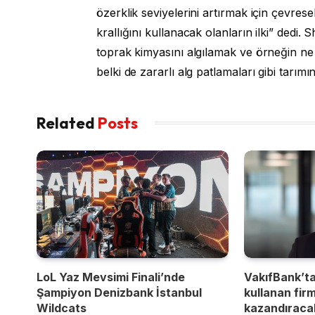
özerklik seviyelerini artırmak için çevre
krallığını kullanacak olanların ilki” dedi.
toprak kimyasını algılamak ve örneğin n
belki de zararlı alg patlamaları gibi tarımın
Related
Posts
LoL Yaz Mevsimi Finali’nde
VakıfBank’t
Şampiyon Denizbank İstanbul
kullanan fir
Wildcats
kazandıracak