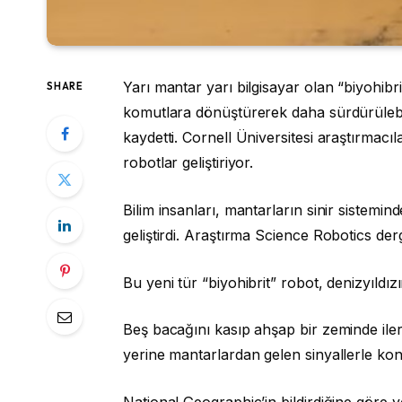
Yarı mantar yarı bilgisayar olan “biyohibrit 
SHARE
komutlara dönüştürerek daha sürdürülebil
kaydetti. Cornell Üniversitesi araştırmac
robotlar geliştiriyor.
Bilim insanları, mantarların sinir sistemi
geliştirdi. Araştırma Science Robotics der
Bu yeni tür “biyohibrit” robot, denizyıldız
Beş bacağını kasıp ahşap bir zeminde ilerl
yerine mantarlardan gelen sinyallerle kont
National Geographic’in bildirdiğine göre y