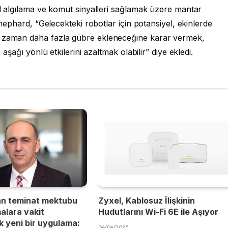
sel algılama ve komut sinyalleri sağlamak üzere mantar
 Shephard, “Gelecekteki robotlar için potansiyel, ekinlerde
e zaman daha fazla gübre ekleneceğine karar vermek,
 aşağı yönlü etkilerini azaltmak olabilir” diye ekledi.
an teminat mektubu
Zyxel, Kablosuz İlişkinin
malara vakit
Hudutlarını Wi-Fi 6E ile Aşıyor
 yeni bir uygulama:
04/04/2025