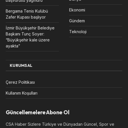
başvurusu yağmuru
Ekonomi
Bergama Tenis Kulübü
Zafer Kupası başlıyor
Gündem
İzmir Büyükşehir Belediye
Teknoloji
Başkanı Tunç Soyer:
“Büyükşehir kale üzere
ayakta”
KURUMSAL
Çerez Politikası
Kullanım Koşulları
Güncellemelere Abone Ol
CSA Haber Sizlere Türkiye ve Dünyadan Güncel, Spor ve