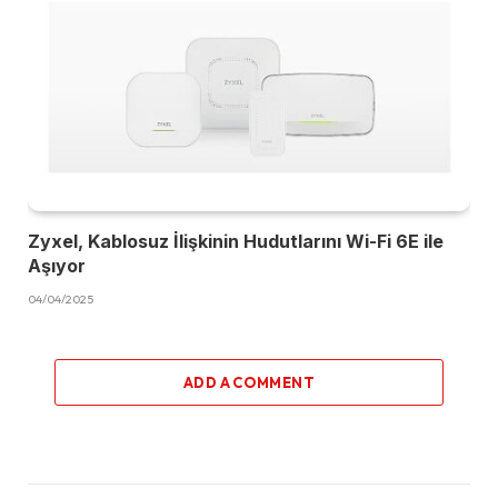
Zyxel, Kablosuz İlişkinin Hudutlarını Wi-Fi 6E ile
Aşıyor
04/04/2025
ADD A COMMENT