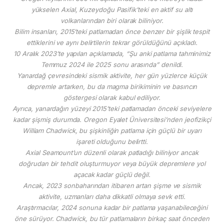
yükselen Axial, Kuzeydoğu Pasifik’teki en aktif su altı
volkanlarından biri olarak biliniyor.
Bilim insanları, 2015’teki patlamadan önce benzer bir şişlik tespit
ettiklerini ve aynı belirtilerin tekrar görüldüğünü açıkladı.
10 Aralık 2023’te yapılan açıklamada, “Şu anki patlama tahminimiz
Temmuz 2024 ile 2025 sonu arasında” denildi.
Yanardağ çevresindeki sismik aktivite, her gün yüzlerce küçük
depremle artarken, bu da magma birikiminin ve basıncın
göstergesi olarak kabul ediliyor.
Ayrıca, yanardağın yüzeyi 2015’teki patlamadan önceki seviyelere
kadar şişmiş durumda. Oregon Eyalet Üniversitesi’nden jeofizikçi
William Chadwick, bu şişkinliğin patlama için güçlü bir uyarı
işareti olduğunu belirtti.
Axial Seamount’un düzenli olarak patladığı biliniyor ancak
doğrudan bir tehdit oluşturmuyor veya büyük depremlere yol
açacak kadar güçlü değil.
Ancak, 2023 sonbaharından itibaren artan şişme ve sismik
aktivite, uzmanları daha dikkatli olmaya sevk etti.
Araştırmacılar, 2024 sonuna kadar bir patlama yaşanabileceğini
öne sürüyor. Chadwick, bu tür patlamaların birkaç saat önceden