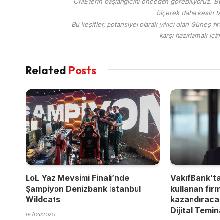
CME’lerin başlangıcını önceden görebiliyoruz. Bu 
ölçerek daha kesin t
Bu keşifler, potansiyel olarak yıkıcı olan Güneş fır
karşı hazırlamak için
Related
Posts
LoL Yaz Mevsimi Finali’nde
VakıfBank’t
Şampiyon Denizbank İstanbul
kullanan fir
Wildcats
kazandıracak
Dijital Temi
04/04/2025