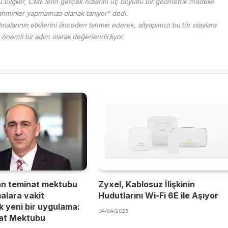
bilgiler, CME’lerin gerçek hızlarını üç boyutlu bir geometrik modelle
ahminler yapmamıza olanak tanıyor” dedi.
tınalarının etkilerini önceden tahmin ederek, altyapımızı bu tür olaylara
 önemli bir adım olarak değerlendiriliyor.
an teminat mektubu
Zyxel, Kablosuz İlişkinin
malara vakit
Hudutlarını Wi-Fi 6E ile Aşıyor
 yeni bir uygulama:
04/04/2025
nat Mektubu