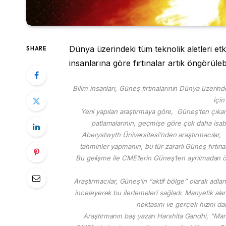
Dünya üzerindeki tüm teknolik aletleri etkile
SHARE
insanlarına göre fırtınalar artık öngörülebi
Bilim insanları, Güneş fırtınalarının Dünya üzerin
için
Yeni yapılan araştırmaya göre, Güneş’ten çıkan 
patlamalarının, geçmişe göre çok daha isabetl
Aberystwyth Üniversitesi’nden araştırmacıla
tahminler yapmanın, bu tür zararlı Güneş fırtına
Bu gelişme ile CME’lerin Güneş’ten ayrılmadan 
Araştırmacılar, Güneş’in “aktif bölge” olarak adl
inceleyerek bu ilerlemeleri sağladı. Manyetik ala
noktasını ve gerçek hızını dah
Araştırmanın baş yazarı Harshita Gandhi, “Manye