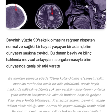
Beyninin yüzde 90’ı eksik olmasına rağmen nispeten
normal ve sağlıklı bir hayat yaşayan bir adam, bilim
dünyasını şaşkına çevirdi. Bu durum beyin ve bilinç
hakkında mevcut anlayışların sorgulanmasıyla bilim
dünyasında geniş bir etki yarattı.
Beynimizin yalnızca yüzde 10’unu kullandığımız efsanesini bilim
insanları tarafından kesin bir dille çürütüldü, ancak beyin
hakkında hâlâ bilmediğimiz çok şey var.Bilim insanlarının onlarca
yıldır kafasını karıştıran bir vaka da bunların başında geliyor.
Yıllar önce kimliği bilinmeyen Fransız bir adamın beyninin yüzde
90’ının eksik olduğu ama normal bir yaşam sürdüğü tespit edildi.
Bu durum, beyin ve insan bilinci hakkında var olan bilgileri