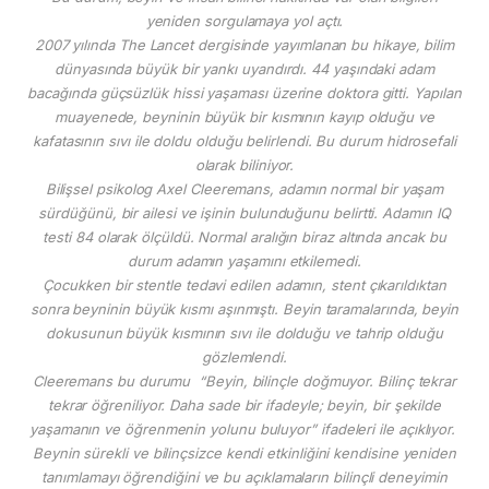
yeniden sorgulamaya yol açtı.
2007 yılında The Lancet dergisinde yayımlanan bu hikaye, bilim
dünyasında büyük bir yankı uyandırdı. 44 yaşındaki adam
bacağında güçsüzlük hissi yaşaması üzerine doktora gitti. Yapılan
muayenede, beyninin büyük bir kısmının kayıp olduğu ve
kafatasının sıvı ile doldu olduğu belirlendi. Bu durum hidrosefali
olarak biliniyor.
Bilişsel psikolog Axel Cleeremans, adamın normal bir yaşam
sürdüğünü, bir ailesi ve işinin bulunduğunu belirtti. Adamın IQ
testi 84 olarak ölçüldü. Normal aralığın biraz altında ancak bu
durum adamın yaşamını etkilemedi.
Çocukken bir stentle tedavi edilen adamın, stent çıkarıldıktan
sonra beyninin büyük kısmı aşınmıştı. Beyin taramalarında, beyin
dokusunun büyük kısmının sıvı ile dolduğu ve tahrip olduğu
gözlemlendi.
Cleeremans bu durumu “Beyin, bilinçle doğmuyor. Bilinç tekrar
tekrar öğreniliyor. Daha sade bir ifadeyle; beyin, bir şekilde
yaşamanın ve öğrenmenin yolunu buluyor” ifadeleri ile açıklıyor.
Beynin sürekli ve bilinçsizce kendi etkinliğini kendisine yeniden
tanımlamayı öğrendiğini ve bu açıklamaların bilinçli deneyimin