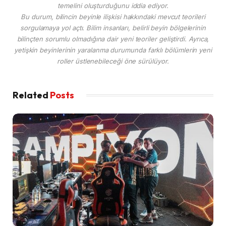
temelini oluşturduğunu iddia ediyor.
Bu durum, bilincin beyinle ilişkisi hakkındaki mevcut teorileri
sorgulamaya yol açtı. Bilim insanları, belirli beyin bölgelerinin
bilinçten sorumlu olmadığına dair yeni teoriler geliştirdi. Ayrıca,
yetişkin beyinlerinin yaralanma durumunda farklı bölümlerin yeni
roller üstlenebileceği öne sürülüyor.
Related
Posts