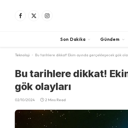
Facebook
X
Instagram
(Twitter)
Son Dakika
Gündem
Teknoloji
-
Bu tarihlere dikkat! Ekim ayında gerçekleşecek gök ola
Bu tarihlere dikkat! E
gök olayları
02/10/2024
2 Mins Read