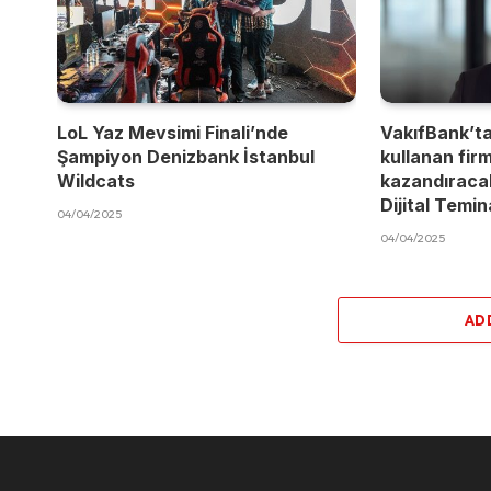
LoL Yaz Mevsimi Finali’nde
VakıfBank’t
Şampiyon Denizbank İstanbul
kullanan fir
Wildcats
kazandıracak
Dijital Temi
04/04/2025
04/04/2025
AD