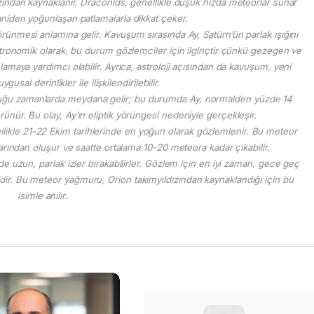
ından kaynaklanır. Draconids, genellikle düşük hızda meteorlar sunar
iden yoğunlaşan patlamalarla dikkat çeker.
ünmesi anlamına gelir. Kavuşum sırasında Ay, Satürn’ün parlak ışığını
stronomik olarak, bu durum gözlemciler için ilginçtir çünkü gezegen ve
lamaya yardımcı olabilir. Ayrıca, astroloji açısından da kavuşum, yeni
gusal derinlikler ile ilişkilendirilebilir.
duğu zamanlarda meydana gelir; bu durumda Ay, normalden yüzde 14
nür. Bu olay, Ay’ın eliptik yörüngesi nedeniyle gerçekleşir.
llikle 21-22 Ekim tarihlerinde en yoğun olarak gözlemlenir. Bu meteor
larından oluşur ve saatte ortalama 10-20 meteora kadar çıkabilir.
de uzun, parlak izler bırakabilirler. Gözlem için en iyi zaman, gece geç
elidir. Bu meteor yağmuru, Orion takımyıldızından kaynaklandığı için bu
isimle anılır.