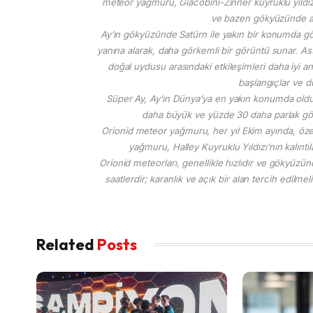
meteor yağmuru, Giacobini-Zinner kuyruklu yıldız
ve bazen gökyüzünde an
Ay’ın gökyüzünde Satürn ile yakın bir konumda gör
yanına alarak, daha görkemli bir görüntü sunar. A
doğal uydusu arasındaki etkileşimleri daha iyi an
başlangıçlar ve duy
Süper Ay, Ay’ın Dünya’ya en yakın konumda ol
daha büyük ve yüzde 30 daha parlak görü
Orionid meteor yağmuru, her yıl Ekim ayında, öze
yağmuru, Halley Kuyruklu Yıldızı’nın kalıntı
Orionid meteorları, genellikle hızlıdır ve gökyüzün
saatlerdir; karanlık ve açık bir alan tercih edilm
Related
Posts