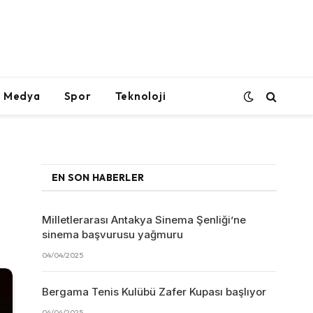
l Medya
Spor
Teknoloji
EN SON HABERLER
Milletlerarası Antakya Sinema Şenliği’ne
sinema başvurusu yağmuru
04/04/2025
Bergama Tenis Kulübü Zafer Kupası başlıyor
04/04/2025