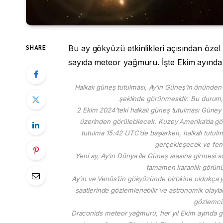
Bu ay gökyüzü etkinlikleri açısından özel
SHARE
sayıda meteor yağmuru. İşte Ekim ayında
Halkalı güneş tutulması, Ay’ın Güneş’in önünde
şeklinde görünmesidir. Bu durum,
2 Ekim 2024’teki halkalı güneş tutulması Güney
üzerinden görülebilecek. Kuzey Amerika’da gö
tutulma 15:42 UTC’de başlarken, halkalı tutu
gerçekleşecek ve fen
Yeni ay, Ay’ın Dünya ile Güneş arasına girmesi 
tamamen karanlık görün
Ay’ın ve Venüs’ün gökyüzünde birbirine oldukça y
saatlerinde gözlemlenebilir ve astronomik olaylar
gözlemcile
Draconids meteor yağmuru, her yıl Ekim ayında ge