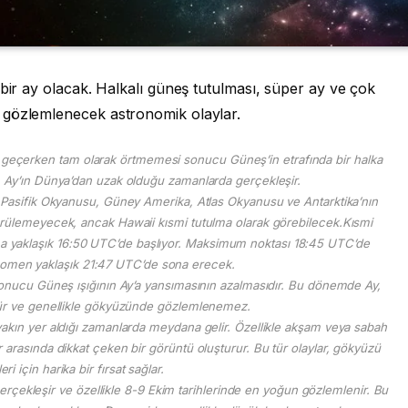
 bir ay olacak. Halkalı güneş tutulması, süper ay ve çok
 gözlemlenecek astronomik olaylar.
n geçerken tam olarak örtmemesi sonucu Güneş’in etrafında bir halka
 Ay’ın Dünya’dan uzak olduğu zamanlarda gerçekleşir.
 Pasifik Okyanusu, Güney Amerika, Atlas Okyanusu ve Antarktika’nın
rülemeyecek, ancak Hawaii kısmi tutulma olarak görebilecek.Kısmi
lma yaklaşık 16:50 UTC’de başlıyor. Maksimum noktası 18:45 UTC’de
omen yaklaşık 21:47 UTC’de sona erecek.
sonucu Güneş ışığının Ay’a yansımasının azalmasıdır. Bu dönemde Ay,
ür ve genellikle gökyüzünde gözlemlenemez.
akın yer aldığı zamanlarda meydana gelir. Özellikle akşam veya sabah
 arasında dikkat çeken bir görüntü oluşturur. Bu tür olaylar, gökyüzü
ri için harika bir fırsat sağlar.
rçekleşir ve özellikle 8-9 Ekim tarihlerinde en yoğun gözlemlenir. Bu