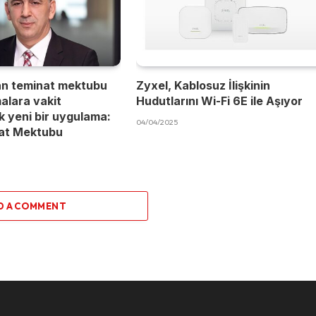
an teminat mektubu
Zyxel, Kablosuz İlişkinin
malara vakit
Hudutlarını Wi-Fi 6E ile Aşıyor
 yeni bir uygulama:
04/04/2025
nat Mektubu
D A COMMENT