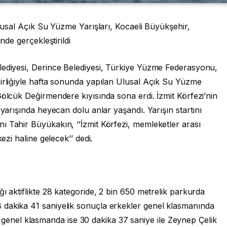
Ulusal Açık Su Yüzme Yarışları, Kocaeli Büyükşehir,
nde gerçekleştirildi
lediyesi, Derince Belediyesi, Türkiye Yüzme Federasyonu,
birliğiyle hafta sonunda yapılan Ulusal Açık Su Yüzme
Gölcük Değirmendere kıyısında sona erdi. İzmit Körfezi’nin
 yarışında heyecan dolu anlar yaşandı. Yarışın startını
ı Tahir Büyükakın, ‘’İzmit Körfezi, memleketler arası
ezi haline gelecek’’ dedi.
ı aktiflikte 28 kategoride, 2 bin 650 metrelik parkurda
 dakika 41 saniyelik sonuçla erkekler genel klasmanında
nel klasmanda ise 30 dakika 37 saniye ile Zeynep Çelik