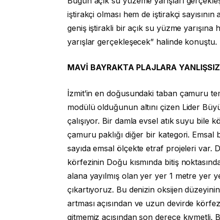
Bugün açık su yüzeme yarışları gerçekleşti
iştirakçi olması hem de iştirakçi sayısının 
geniş iştirakli bir açık su yüzme yarışına
yarışlar gerçekleşecek” halinde konuştu.
MAVİ BAYRAKTA PLAJLARA YANLIŞSI
İzmit’in en doğusundaki taban çamuru tem
modülü olduğunun altını çizen Lider Büy
çalışıyor. Bir damla evsel atık suyu bile
çamuru paklığı diğer bir kategori. Emsal 
sayıda emsal ölçekte etraf projeleri var. D
körfezinin Doğu kısmında bitiş noktasında
alana yayılmış olan yer yer 1 metre yer 
çıkartıyoruz. Bu denizin oksijen düzeyinin
artması açısından ve uzun devirde körfezi
gitmemiz açısından son derece kıymetli. B