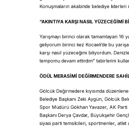
Konuşmaların akabinde belediye liderleri 
“AKINTIYA KARŞI NASIL YÜZECEĞİMİ 
Yarışmayı birinci olarak tamamlayan 16 
geliyorum birinci kez Kocaeli’de bu yarış
karşı nasıl yüzeceğimi biliyordum. Deniz
tempomu devam ettirdim” tabirlerini kulla
ÖDÜL MERASİMİ DEĞİRMENDERE SAHİ
Gölcük Değirmedere kıyısında düzenlenen
Belediye Başkanı Zeki Aygün, Gölcük Beledi
Spor Müdürü Gökhan Yavazer, AK Parti G
Başkanı Derya Çavdar, Büyükşehir Gençlik 
siyasi parti temsilcileri, sportmenler, atlet