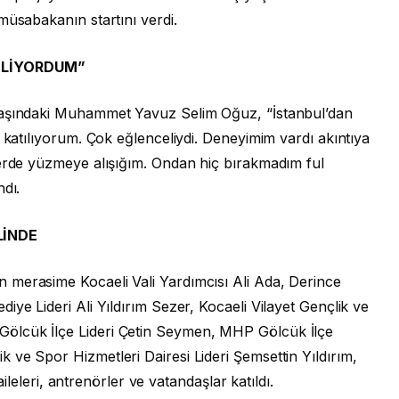
müsabakanın startını verdi.
BİLİYORDUM”
yaşındaki Muhammet Yavuz Selim Oğuz, “İstanbul’dan
a katılıyorum. Çok eğlenceliydi. Deneyimim vardı akıntıya
lerde yüzmeye alışığım. Ondan hiç bırakmadım ful
ndı.
LİNDE
 merasime Kocaeli Vali Yardımcısı Ali Ada, Derince
ye Lideri Ali Yıldırım Sezer, Kocaeli Vilayet Gençlik ve
ölcük İlçe Lideri Çetin Seymen, MHP Gölcük İlçe
ve Spor Hizmetleri Dairesi Lideri Şemsettin Yıldırım,
 aileleri, antrenörler ve vatandaşlar katıldı.