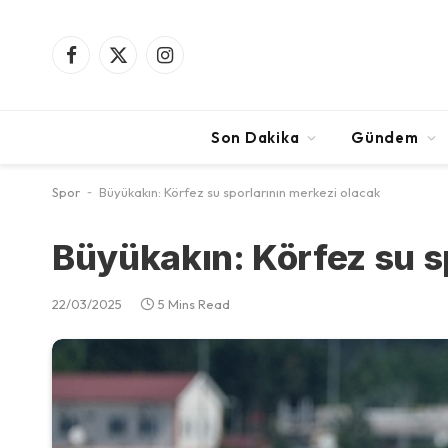
Facebook
X
Instagram
(Twitter)
Son Dakika
Gündem
Spor
-
Büyükakın: Körfez su sporlarının merkezi olacak
Büyükakın: Körfez su s
22/03/2025
5 Mins Read