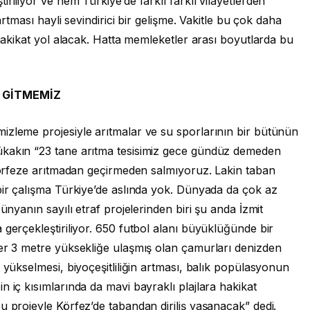
riliyor ve hem Türkiye’de farklı farklı vilayetlerden
artması hayli sevindirici bir gelişme. Vakitle bu çok daha
 hakikat yol alacak. Hatta memleketler arası boyutlarda bu
Z GİTMEMİZ
izleme projesiyle arıtmalar ve su sporlarının bir bütünün
ükakın “23 tane arıtma tesisimiz gece gündüz demeden
 körfeze arıtmadan geçirmeden salmıyoruz. Lakin taban
bir çalışma Türkiye’de aslında yok. Dünyada da çok az
ünyanın sayılı etraf projelerinden biri şu anda İzmit
 gerçekleştiriliyor. 650 futbol alanı büyüklüğünde bir
yer 3 metre yüksekliğe ulaşmış olan çamurları denizden
 yükselmesi, biyoçeşitliliğin artması, balık popülasyonun
n iç kısımlarında da mavi bayraklı plajlara hakikat
u projeyle Körfez’de tabandan diriliş yaşanacak” dedi.