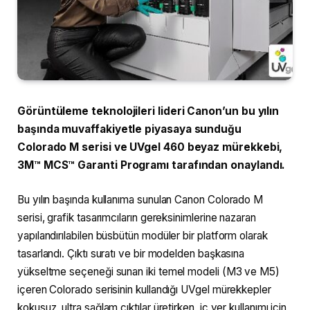
Görüntüleme teknolojileri lideri Canon’un bu yılın
başında muvaffakiyetle piyasaya sunduğu
Colorado M serisi ve UVgel 460 beyaz mürekkebi,
3M™ MCS™ Garanti Programı tarafından onaylandı.
Bu yılın başında kullanıma sunulan Canon Colorado M
serisi, grafik tasarımcıların gereksinimlerine nazaran
yapılandırılabilen büsbütün modüler bir platform olarak
tasarlandı. Çıktı suratı ve bir modelden başkasına
yükseltme seçeneği sunan iki temel modeli (M3 ve M5)
içeren Colorado serisinin kullandığı UVgel mürekkepler
kokusuz, ultra sağlam çıktılar üretirken, iç yer kullanımı için