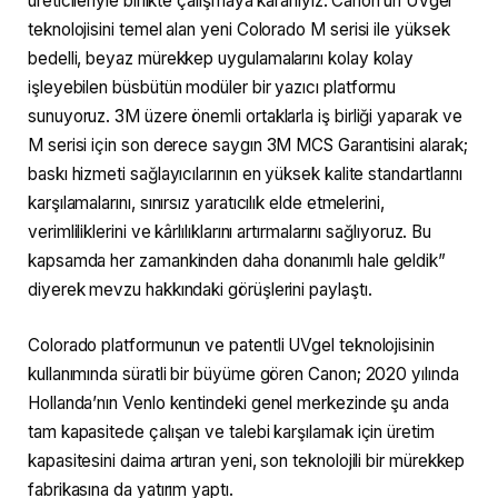
üreticileriyle birlikte çalışmaya kararlıyız. Canon’un UVgel
teknolojisini temel alan yeni Colorado M serisi ile yüksek
bedelli, beyaz mürekkep uygulamalarını kolay kolay
işleyebilen büsbütün modüler bir yazıcı platformu
sunuyoruz. 3M üzere önemli ortaklarla iş birliği yaparak ve
M serisi için son derece saygın 3M MCS Garantisini alarak;
baskı hizmeti sağlayıcılarının en yüksek kalite standartlarını
karşılamalarını, sınırsız yaratıcılık elde etmelerini,
verimliliklerini ve kârlılıklarını artırmalarını sağlıyoruz. Bu
kapsamda her zamankinden daha donanımlı hale geldik”
diyerek mevzu hakkındaki görüşlerini paylaştı.
Colorado platformunun ve patentli UVgel teknolojisinin
kullanımında süratli bir büyüme gören Canon; 2020 yılında
Hollanda’nın Venlo kentindeki genel merkezinde şu anda
tam kapasitede çalışan ve talebi karşılamak için üretim
kapasitesini daima artıran yeni, son teknolojili bir mürekkep
fabrikasına da yatırım yaptı.