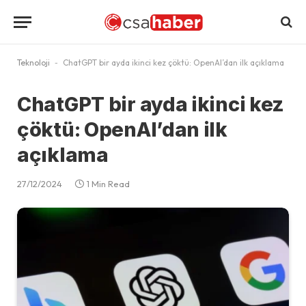
Teknoloji
-
ChatGPT bir ayda ikinci kez çöktü: OpenAI’dan ilk açıklama
ChatGPT bir ayda ikinci kez
çöktü: OpenAI’dan ilk
açıklama
27/12/2024
1 Min Read