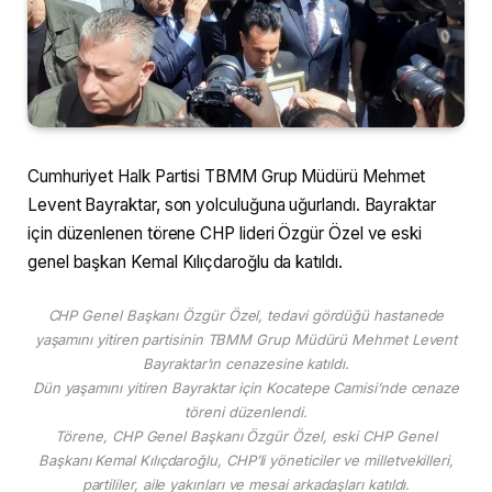
Cumhuriyet Halk Partisi TBMM Grup Müdürü Mehmet
Levent Bayraktar, son yolculuğuna uğurlandı. Bayraktar
için düzenlenen törene CHP lideri Özgür Özel ve eski
genel başkan Kemal Kılıçdaroğlu da katıldı.
CHP Genel Başkanı Özgür Özel, tedavi gördüğü hastanede
yaşamını yitiren partisinin TBMM Grup Müdürü Mehmet Levent
Bayraktar’ın cenazesine katıldı.
Dün yaşamını yitiren Bayraktar için Kocatepe Camisi’nde cenaze
töreni düzenlendi.
Törene, CHP Genel Başkanı Özgür Özel, eski CHP Genel
Başkanı Kemal Kılıçdaroğlu, CHP’li yöneticiler ve milletvekilleri,
partililer, aile yakınları ve mesai arkadaşları katıldı.