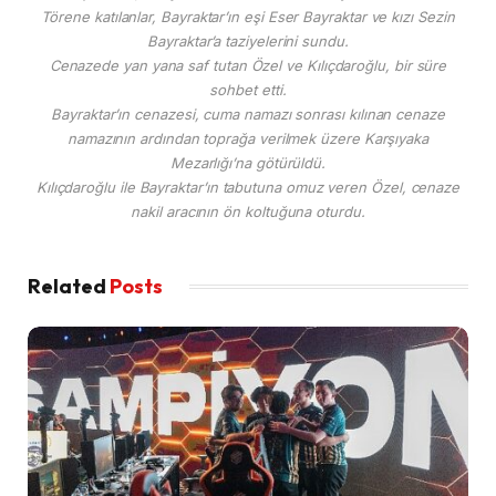
Törene katılanlar, Bayraktar’ın eşi Eser Bayraktar ve kızı Sezin
Bayraktar’a taziyelerini sundu.
Cenazede yan yana saf tutan Özel ve Kılıçdaroğlu, bir süre
sohbet etti.
Bayraktar’ın cenazesi, cuma namazı sonrası kılınan cenaze
namazının ardından toprağa verilmek üzere Karşıyaka
Mezarlığı’na götürüldü.
Kılıçdaroğlu ile Bayraktar’ın tabutuna omuz veren Özel, cenaze
nakil aracının ön koltuğuna oturdu.
Related
Posts