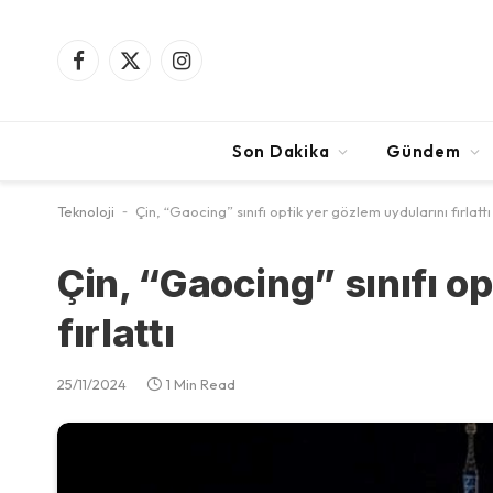
Facebook
X
Instagram
(Twitter)
Son Dakika
Gündem
Teknoloji
-
Çin, “Gaocing” sınıfı optik yer gözlem uydularını fırlattı
Çin, “Gaocing” sınıfı o
fırlattı
25/11/2024
1 Min Read