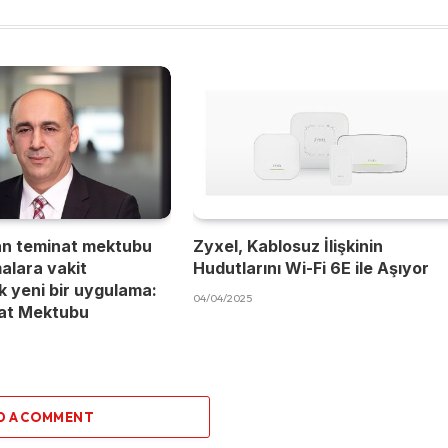
an teminat mektubu
Zyxel, Kablosuz İlişkinin
malara vakit
Hudutlarını Wi-Fi 6E ile Aşıyor
 yeni bir uygulama:
04/04/2025
nat Mektubu
D A COMMENT