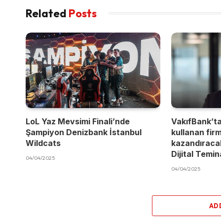
Related
Posts
LoL Yaz Mevsimi Finali’nde
VakıfBank’t
Şampiyon Denizbank İstanbul
kullanan fir
Wildcats
kazandıracak
Dijital Temi
04/04/2025
04/04/2025
AD