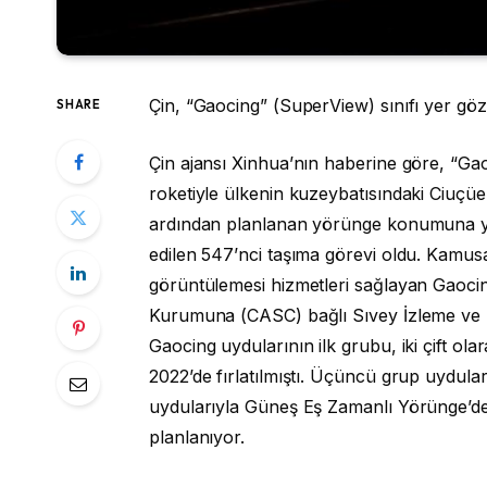
Çin, “Gaocing” (SuperView) sınıfı yer göz
SHARE
Çin ajansı Xinhua’nın haberine göre, “G
roketiyle ülkenin kuzeybatısındaki Ciuçüen 
ardından planlanan yörünge konumuna yerle
edilen 547’nci taşıma görevi oldu. Kamusa
görüntülemesi hizmetleri sağlayan Gaocing 
Kurumuna (CASC) bağlı Sıvey İzleme ve Hari
Gaocing uydularının ilk grubu, iki çift olar
2022’de fırlatılmıştı. Üçüncü grup uyduları
uydularıyla Güneş Eş Zamanlı Yörünge’de
planlanıyor.