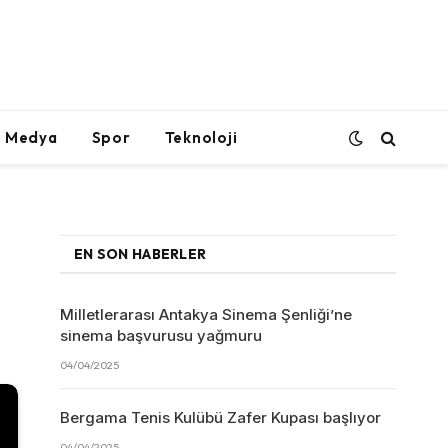
l Medya
Spor
Teknoloji
EN SON HABERLER
Milletlerarası Antakya Sinema Şenliği’ne
sinema başvurusu yağmuru
04/04/2025
Bergama Tenis Kulübü Zafer Kupası başlıyor
04/04/2025