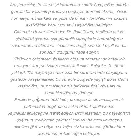
Araştırmacılar, fosillerin iyi korunmasını antik Pompeii’de olduğu
gibi ani bir volkanik patlamaya bağlayan teorinin aksine, Yixian
Formasyonu’nda kara ve göllerde biriken tortulların ve oksijen
eksikliğinin koruyucu etki sağladığını belirtiyor.
Columbia Üniversitesi’nden Dr. Paul Olsen, fosillerin ani ve
şiddetli olaylardan çok gündelik sebeplerle korunduğunu
savunarak bu ölümlerin “mucizevi değil, sıradan koşulların bir
sonucu” olduğunu ifade ediyor.
Yürütülen çalışmada, fosillerin oluşum zamanını anlamak için
uranyum-kurşun izotop analizi kullanıldı. Bulgular, fosillerin
yaklaşık 125 milyon yıl önce, kısa bir süre zarfında oluştuğunu
gösterdi. Araştırmacılar, bu süreçte bölgede yağışlı dönemlerin
yaşandığını ve tortulların hızla birikerek fosil oluşumunu
desteklediğini düşünüyor.
Fosillerin çoğunun bükülmüş pozisyonda olmaması, ani bir
patlamadan değil, daha sakin ölüm koşullarından
kaynaklanabileceğine işaret ediyor. Bilim insanları, bu hayvanların
çoğunun yuvalarının çökmesi sonucu hayatını kaybetmiş
olabileceğini ve böylece oksijensiz bir ortamda çürümekten
korunmuş olabileceğini belirtiyor.