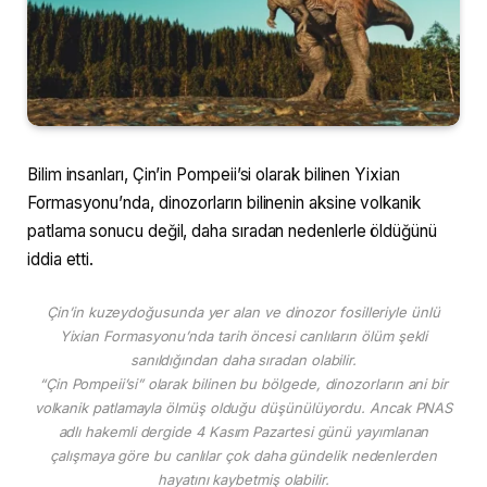
Bilim insanları, Çin’in Pompeii’si olarak bilinen Yixian
Formasyonu’nda, dinozorların bilinenin aksine volkanik
patlama sonucu değil, daha sıradan nedenlerle öldüğünü
iddia etti.
Çin’in kuzeydoğusunda yer alan ve dinozor fosilleriyle ünlü
Yixian Formasyonu’nda tarih öncesi canlıların ölüm şekli
sanıldığından daha sıradan olabilir.
“Çin Pompeii’si” olarak bilinen bu bölgede, dinozorların ani bir
volkanik patlamayla ölmüş olduğu düşünülüyordu. Ancak PNAS
adlı hakemli dergide 4 Kasım Pazartesi günü yayımlanan
çalışmaya göre bu canlılar çok daha gündelik nedenlerden
hayatını kaybetmiş olabilir.