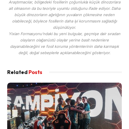
Araştırmacılar, bölgedeki fosillerin çoğunlukla küçük dinozorlara
ait olmasının da bu teoriyle uyumlu olduğunu ifade ediyor. Daha
büyük dinozorların ağırlığının yuvaların çökmesine neden
olabileceği, böylece fosillerin daha iyi korunmasını sağladığı
düşünülüyor.
Yixian Formasyonu’ndaki bu yeni bulgular, geçmişe dair sıradan
olayların olağanüstü olaylar yerine basit nedenlere
dayanabileceğini ve fosil koruma yöntemlerinin daha karmaşık
değil, doğal sebeplerle açıklanabileceğini gösteriyor.
Related
Posts