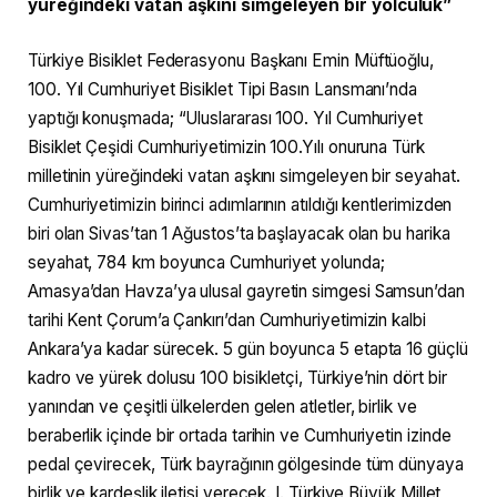
yüreğindeki vatan aşkını simgeleyen bir yolculuk”
Türkiye Bisiklet Federasyonu Başkanı Emin Müftüoğlu,
100. Yıl Cumhuriyet Bisiklet Tipi Basın Lansmanı’nda
yaptığı konuşmada; “Uluslararası 100. Yıl Cumhuriyet
Bisiklet Çeşidi Cumhuriyetimizin 100.Yılı onuruna Türk
milletinin yüreğindeki vatan aşkını simgeleyen bir seyahat.
Cumhuriyetimizin birinci adımlarının atıldığı kentlerimizden
biri olan Sivas’tan 1 Ağustos’ta başlayacak olan bu harika
seyahat, 784 km boyunca Cumhuriyet yolunda;
Amasya’dan Havza’ya ulusal gayretin simgesi Samsun’dan
tarihi Kent Çorum’a Çankırı’dan Cumhuriyetimizin kalbi
Ankara’ya kadar sürecek. 5 gün boyunca 5 etapta 16 güçlü
kadro ve yürek dolusu 100 bisikletçi, Türkiye’nin dört bir
yanından ve çeşitli ülkelerden gelen atletler, birlik ve
beraberlik içinde bir ortada tarihin ve Cumhuriyetin izinde
pedal çevirecek, Türk bayrağının gölgesinde tüm dünyaya
birlik ve kardeşlik iletisi verecek. I. Türkiye Büyük Millet