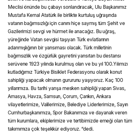
Meclisi önünde bu çabayı sonlandıracak, Ulu Başkanımız
Mustafa Kemal Atatürk ile birlikte kurtuluş uğraşında
vatanın bağımsızlığı için canını hiçe saymış tüm Şehit ve
Gazilerimizi sevgi ve hürmet ile anacağız. Bu uğraş,
yüreğinde Vatan sevgisi taşıyan Türk evlatlarının
adanmışlığının bir yansıması olacak. Türk milletinin
bağımsızlık ve özgürlük gayretini yansıtan bu destansı
serüvene 1923 yılında kurulmuş olan ve bu yıl 100.Yılımızı
kutladığımız Türkiye Bisiklet Federasyonu olarak konut
sahipliği yapacak olmanın gururunu yaşıyoruz. Kaç 100
yıllarımıza. Bu tarihi yarışa mesken sahipliği yapan Sivas,
Amasya, Havza, Samsun, Çorum, Çankırı, Ankara
vilayetlerimize, Valilerimize, Belediye Liderlerimize, Sayın
Cumhurbaşkanımıza, Spor Bakanımıza ve dayanak veren
tüm kurumlara, ekiplerimize ve tertibimizde emeği olan tüm
takımımıza çok teşekkür ediyoruz. “dedi.