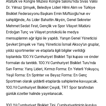
Atatürk ve Kongre Müzesi Kongre Salonu’nda Sivas Valisi
Dr. Yılmaz Şimşek, Belediye Lideri Hilmi Alım ve Türkiye
Bisiklet Federasyonu Başkanı Emin Müftüoğlu’nun ev
sahipliğinde, As Lider Bahattin Akyön, Genel Sekreter
Mehmet Sedat Fırat, Gençlik ve Spor Vilayet Müdürü
Erdoğan Tunç ve Vilayet protokolü ile medya
mensuplarının ağır ilgisi ile yapıldı. Yarışın Genel Yöneticisi
Şevket Şimşek ve Yarış Yöneticisi İsmail Aksoy’un gruplar,
yıldız sportmenler ve etaplarla ilgili bilgiler verildiği
toplantıda 100.Yıl Cumhuriyet Bisiklet Tipi kupası ve önder
formaları da tanıtıldı. 100.Yıl Cumhuriyet Bisiklet Turu’nda
Sarı Forma: Yarış Lideri, Kırmızı Forma: En Yeterli Yokuşcu,
Yeşil Forma: En Sprinter ve Beyaz Forma: En Genç
Sportmen olarak şiddetli etaplarda sahiplerine kavuşacak.
100.Yıl Cumhuriyet Bisiklet Çeşidi, TRT Spor tarafından
günlük özetler halinde yayınlanacak.
100.Yıl Cumhuriyet Bisiklet Tipi, Cumhuriyetimizin kuruluş