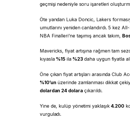
geçmişi nedeniyle soru işaretleri oluştur
Öte yandan Luka Doncic, Lakers formasıy
umutlarını yeniden canlandırdı. 5 kez All-
NBA Finalleri’ne taşımış ancak takım,
Bos
Mavericks, fiyat artışına rağmen tam sezon
kıyasla
%15
ila
%23
daha uygun fiyatla al
Öne çıkan fiyat artışları arasında Club A
%10’un
üzerinde zamlanması dikkat çekiyo
dolardan 24 dolara
çıkarıldı.
Yine de, kulüp yönetimi yaklaşık
4.200
ko
vurguladı.