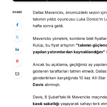
Dallas Mavericks, önümüzdeki sezon için ko
SHARE
takımın yıldız oyuncusu Luka Doncic’in L
hafta sonra geldi.
Mavericks yönetimi, kombine bilet fiyatla
Kulüp, bu fiyat artışının
“takımın güçlendi
yapılan yatırımlardan kaynaklandığını”
b
Ancak bu açıklama, geçtiğimiz ay yapıla
gösteren taraftarları tatmin etmedi. Dalla
gönderilirken karşılığında 10 kez All-Star
Davis
alınmıştı.
Davis, 8 Şubat’taki ilk Mavericks maçınd
kasık sakatlığı
yaşayarak sahayı terk etm