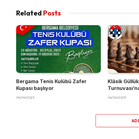
Related
Posts
Bergama Tenis Kulübü Zafer
Klâsik Güllük
Kupası başlıyor
Turnuvası’na
04/04/2025
04/04/2025
AD