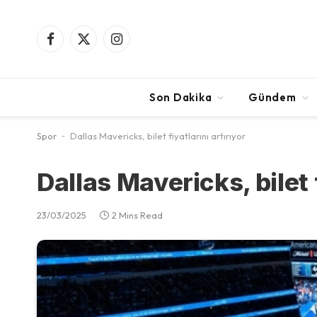
Facebook
X
Instagram
(Twitter)
Son Dakika
Gündem
Spor
-
Dallas Mavericks, bilet fiyatlarını artırıyor
Dallas Mavericks, bilet f
23/03/2025
2 Mins Read