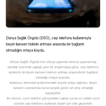
Dünya Sağlık Örgütü (DSÖ), cep telefonu kullanımıyla
beyin kanseri riskinin artması arasında bir bağlantı
olmadığını ortaya koydu.
Dünya Sağlık Örgütü’nün dünya çapında mevcut yayınlanmış
kanıtlar üzerinde yaptığı yeni bir araştırmaya göre, cep telefonu
kullanımı ile beyin kanseri riskinin artması arasında bir bağlantı
olmadığı ortaya koyuldu.
Kablosuz teknoloji kullanımındaki büyük artışa rağmen, beyin
kanseri oranlarında buna karşılık gelen bir artış olmadığı
kaydedildi.
Bu durum, uzun telefon görüşmeleri yapan ya da on yıldan uzun
süredir cep telefonu kullanan kişiler için bile geçerlidir.