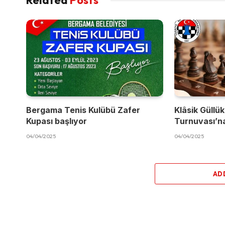
Bergama Tenis Kulübü Zafer
Klâsik Güllük
Kupası başlıyor
Turnuvası’na
04/04/2025
04/04/2025
AD