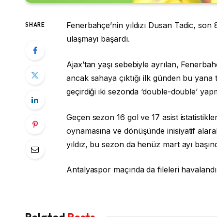
Fenerbahçe’nin yıldızı Dusan Tadic, son 
SHARE
ulaşmayı başardı.
Ajax’tan yaşı sebebiyle ayrılan, Fenerbah
ancak sahaya çıktığı ilk günden bu yana tar
geçirdiği iki sezonda ‘double-double’ yap
Geçen sezon 16 gol ve 17 asist istatisti
oynamasına ve dönüşünde inisiyatif alarak 
yıldız, bu sezon da henüz mart ayı başın
Antalyaspor maçında da fileleri havalandır
Related
Posts