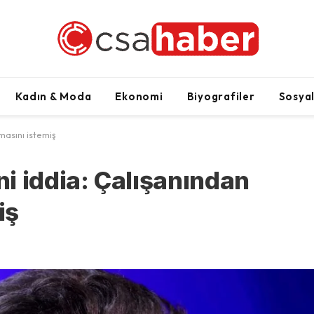
Kadın & Moda
Ekonomi
Biyografiler
Sosya
masını istemiş
i iddia: Çalışanından
iş