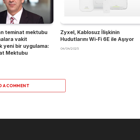
an teminat mektubu
Zyxel, Kablosuz İlişkinin
malara vakit
Hudutlarını Wi-Fi 6E ile Aşıyor
 yeni bir uygulama:
04/04/2025
nat Mektubu
D A COMMENT