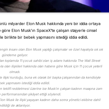
lü milyarder Elon Musk hakkında yeni bir iddia ortaya
e göre Elon Musk’ın SpaceX’te çalışan stajyerle cinsel
le birlikte bir bebek yapmasını istediği iddia edildi.
ngin insanı olan Elon Musk yaptığı çalışmalar ve özel hayatıyla sık sık
gündeme geliyor.
ardan toplamda 11 çocuk sahibi olan iş adamı hakkında The Wall Street
la olan ilişkileri hakkında olan habere göre Musk için 11 çocuk yeterli
olmadı.
le ilişki kurduğu, buna ek olarak bir başka çalışanından da kendisiyle
ebek yapmasını istediği iddia edildi.
ın teklifi reddetmesi üzerine ise Musk’ın çalışan kadının maaşına zam
 performansından şikâyet ettiği söylendi.
on Musk ile ilişki yaşayan kadının daha sonra yönetici ekibine dahil
edildiği de aktarılıyor.