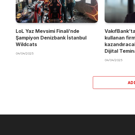
LoL Yaz Mevsimi Finali’nde
VakıfBank’t
Şampiyon Denizbank İstanbul
kullanan fir
Wildcats
kazandıracak
Dijital Temi
04/04/2025
04/04/2025
AD