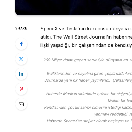
SpaceX ve Tesla’nın kurucusu dünyaca ün
SHARE
atıldı. The Wall Street Journal’ın haberin
ilişki yaşadığı, bir çalışanından da kendisiy
209 Milyar doları geçen servetiyle dünyanın en ze
Evliliklerinden ve hayatına giren çeşitli kadınl
Journal’da yeni bir haber yayımlandı. Çalışanlarıy
Haberde Musk’ın şirketinde çalışan bir stajyeriy
birlikte bir b
Kendisinden çocuk sahibi olmasını istediği kadın
yapmayı reddettiği ve
Haberde SpaceX’te stajyer olarak başlayan ve El