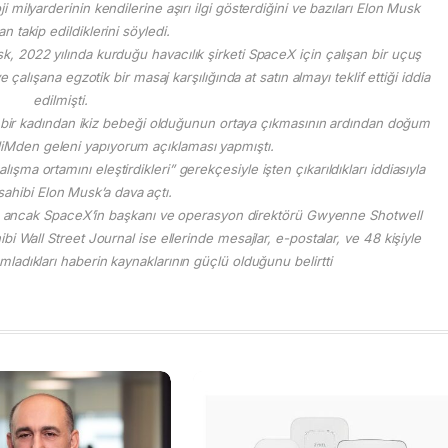
ji milyarderinin kendilerine aşırı ilgi gösterdiğini ve bazıları Elon Musk
an takip edildiklerini söyledi.
 2022 yılında kurduğu havacılık şirketi SpaceX için çalışan bir uçuş
alışana egzotik bir masaj karşılığında at satın almayı teklif ettiği iddia
edilmişti.
an bir kadından ikiz bebeği olduğunun ortaya çıkmasının ardından doğum
eliMden geleni yapıyorum açıklaması yapmıştı.
şma ortamını eleştirdikleri” gerekçesiyle işten çıkarıldıkları iddiasıyla
 sahibi Elon Musk’a dava açtı.
di, ancak SpaceX’in başkanı ve operasyon direktörü Gwyenne Shotwell
ibi Wall Street Journal ise ellerinde mesajlar, e-postalar, ve 48 kişiyle
mladıkları haberin kaynaklarının güçlü olduğunu belirtti