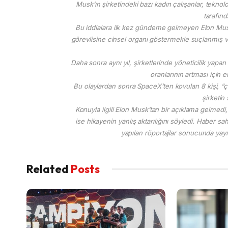
Musk’ın şirketindeki bazı kadın çalışanlar, teknolo
tarafınd
Bu iddialara ilk kez gündeme gelmeyen Elon Musk,
görevlisine cinsel organı göstermekle suçlanmış ve ç
Daha sonra aynı yıl, şirketlerinde yöneticilik yap
oranlarının artması için 
Bu olaylardan sonra SpaceX’ten kovulan 8 kişi, “çalı
şirketin
Konuyla ilgili Elon Musk’tan bir açıklama gelme
ise hikayenin yanlış aktarılığını söyledi. Haber sah
yapılan röportajlar sonucunda yayı
Related
Posts