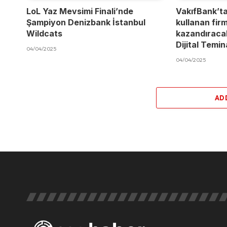
LoL Yaz Mevsimi Finali’nde
VakıfBank’t
Şampiyon Denizbank İstanbul
kullanan fir
Wildcats
kazandıracak
Dijital Temi
04/04/2025
04/04/2025
AD