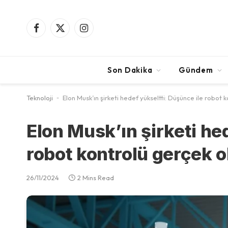
Facebook
X
Instagram
(Twitter)
Son Dakika
Gündem
Teknoloji
-
Elon Musk’ın şirketi hedef yükseltti: Düşünce ile robot 
Elon Musk’ın şirketi he
robot kontrolü gerçek o
26/11/2024
2 Mins Read