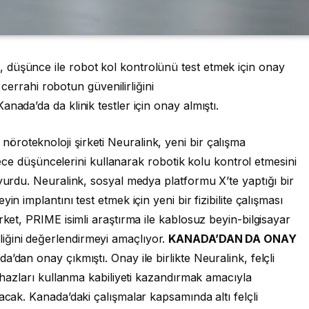
 düşünce ile robot kol kontrolünü test etmek için onay
e cerrahi robotun güvenilirliğini
nada’da da klinik testler için onay almıştı.
roteknoloji şirketi Neuralink, yeni bir çalışma
sadece düşüncelerini kullanarak robotik kolu kontrol etmesini
uyurdu. Neuralink, sosyal medya platformu X’te yaptığı bir
n implantını test etmek için yeni bir fizibilite çalışması
rket, PRIME isimli araştırma ile kablosuz beyin-bilgisayar
ğini değerlendirmeyi amaçlıyor.
KANADA’DAN DA ONAY
’dan onay çıkmıştı. Onay ile birlikte Neuralink, felçli
cihazları kullanma kabiliyeti kazandırmak amacıyla
acak. Kanada’daki çalışmalar kapsamında altı felçli