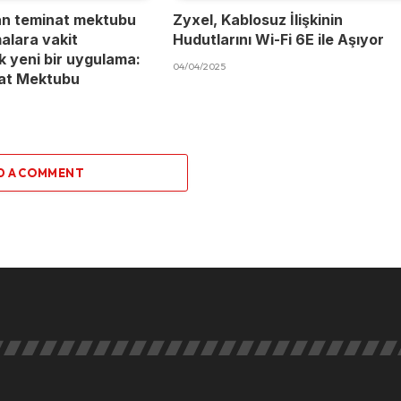
an teminat mektubu
Zyxel, Kablosuz İlişkinin
malara vakit
Hudutlarını Wi-Fi 6E ile Aşıyor
 yeni bir uygulama:
04/04/2025
nat Mektubu
D A COMMENT