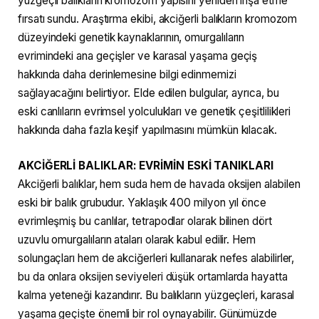
yüzgeçli balıkların kromozom yapısını yeniden inşa etme
fırsatı sundu. Araştırma ekibi, akciğerli balıkların kromozom
düzeyindeki genetik kaynaklarının, omurgalıların
evrimindeki ana geçişler ve karasal yaşama geçiş
hakkında daha derinlemesine bilgi edinmemizi
sağlayacağını belirtiyor. Elde edilen bulgular, ayrıca, bu
eski canlıların evrimsel yolculukları ve genetik çeşitlilikleri
hakkında daha fazla keşif yapılmasını mümkün kılacak.
AKCİĞERLİ BALIKLAR: EVRİMİN ESKİ TANIKLARI
Akciğerli balıklar, hem suda hem de havada oksijen alabilen
eski bir balık grubudur. Yaklaşık 400 milyon yıl önce
evrimleşmiş bu canlılar, tetrapodlar olarak bilinen dört
uzuvlu omurgalıların ataları olarak kabul edilir. Hem
solungaçları hem de akciğerleri kullanarak nefes alabilirler,
bu da onlara oksijen seviyeleri düşük ortamlarda hayatta
kalma yeteneği kazandırır. Bu balıkların yüzgeçleri, karasal
yaşama geçişte önemli bir rol oynayabilir. Günümüzde