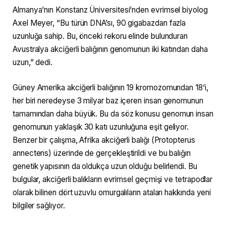
Almanya’nın Konstanz Üniversitesi’nden evrimsel biyolog
Axel Meyer, “Bu türün DNA’sı, 90 gigabazdan fazla
uzunluğa sahip. Bu, önceki rekoru elinde bulunduran
Avustralya akciğerli balığının genomunun iki katından daha
uzun,” dedi.
Güney Amerika akciğerli balığının 19 kromozomundan 18’i,
her biri neredeyse 3 milyar baz içeren insan genomunun
tamamından daha büyük. Bu da söz konusu genomun insan
genomunun yaklaşık 30 katı uzunluğuna eşit geliyor.
Benzer bir çalışma, Afrika akciğerli balığı (Protopterus
annectens) üzerinde de gerçekleştirildi ve bu balığın
genetik yapısının da oldukça uzun olduğu belirlendi. Bu
bulgular, akciğerli balıkların evrimsel geçmişi ve tetrapodlar
olarak bilinen dört uzuvlu omurgalıların ataları hakkında yeni
bilgiler sağlıyor.