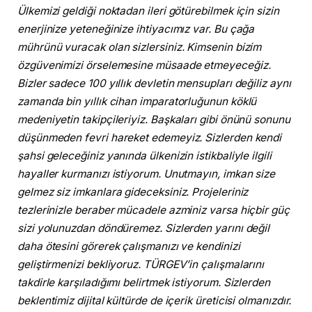
Ülkemizi geldiği noktadan ileri götürebilmek için sizin
enerjinize yeteneğinize ihtiyacımız var. Bu çağa
mührünü vuracak olan sizlersiniz. Kimsenin bizim
özgüvenimizi örselemesine müsaade etmeyeceğiz.
Bizler sadece 100 yıllık devletin mensupları değiliz aynı
zamanda bin yıllık cihan imparatorluğunun köklü
medeniyetin takipçileriyiz. Başkaları gibi önünü sonunu
düşünmeden fevri hareket edemeyiz. Sizlerden kendi
şahsi geleceğiniz yanında ülkenizin istikbaliyle ilgili
hayaller kurmanızı istiyorum. Unutmayın, imkan size
gelmez siz imkanlara gideceksiniz. Projeleriniz
tezlerinizle beraber mücadele azminiz varsa hiçbir güç
sizi yolunuzdan döndüremez. Sizlerden yarını değil
daha ötesini görerek çalışmanızı ve kendinizi
geliştirmenizi bekliyoruz. TÜRGEV’in çalışmalarını
takdirle karşıladığımı belirtmek istiyorum. Sizlerden
beklentimiz dijital kültürde de içerik üreticisi olmanızdır.