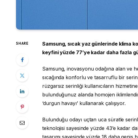
Samsung, sıcak yaz günlerinde klima kon
SHARE
keyfini yüzde 77’ye kadar daha fazla g
Samsung, inovasyonu odağına alan ve her
sıcağında konforlu ve tasarruflu bir seri
rüzgarsız serinliği kullanıcıların hizmetin
bulunduğunuz alanda homojen iklimlendi
‘durgun havayı’ kullanarak çalışıyor.
Bulunduğu odayı uçtan uca süratle serinl
teknolojisi sayesinde yüzde 43’e kadar da
tasarımı sayesinde yüzde 18 daha geniş h