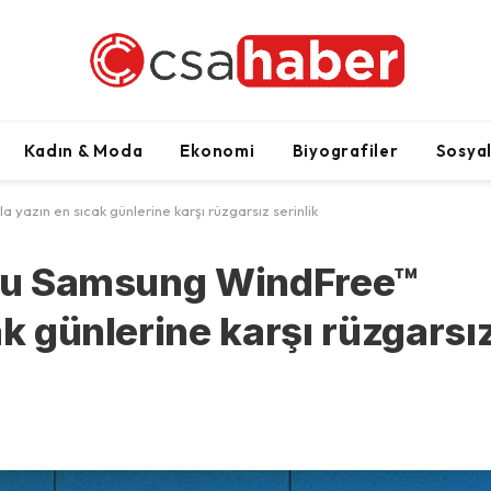
Kadın & Moda
Ekonomi
Biyografiler
Sosya
 yazın en sıcak günlerine karşı rüzgarsız serinlik
uflu Samsung WindFree™
ak günlerine karşı rüzgarsı