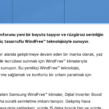
forunu yeni bir boyuta taşıyor ve rüzgârsız serinliğin
üç tasarruflu WindFree™ teknolojisiyle sunuyor.
 alanda geliştirmeye devam eden bir marka olarak, yaz
nlik tecrübesi sunmak için WindFree™ klimalarıyla
e sunuyor. Bu yenilikçi WindFree™ teknolojisi,
rme sağlamak ve konforlu bir ortam yaratmak için
eten Samsung WindFree™ klimalar, Dijital Inverter Boost
ha süratli serinletme imkanı tanıyor. Gelişmiş hava
ava girişi sağlarken, yüzde 15 daha büyük fan ve yüzde