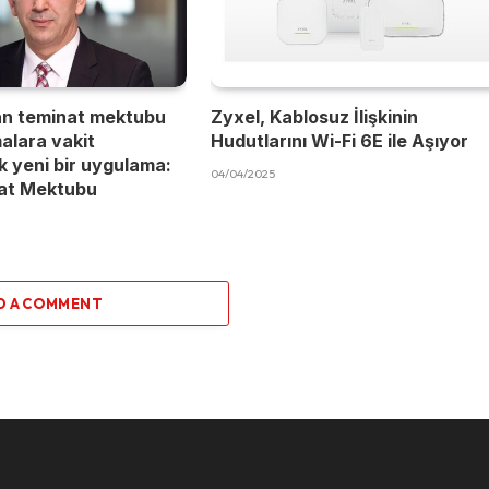
an teminat mektubu
Zyxel, Kablosuz İlişkinin
malara vakit
Hudutlarını Wi-Fi 6E ile Aşıyor
 yeni bir uygulama:
04/04/2025
nat Mektubu
D A COMMENT