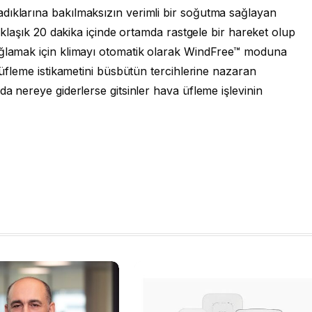
dıklarına bakılmaksızın verimli bir soğutma sağlayan
yaklaşık 20 dakika içinde ortamda rastgele bir hareket olup
ağlamak için klimayı otomatik olarak WindFree™ moduna
a üfleme istikametini büsbütün tercihlerine nazaran
da nereye giderlerse gitsinler hava üfleme işlevinin
.