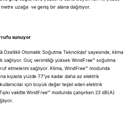
 metre uzağa ve geniş bir alana dağıtıyor.
rrufu sunuyor
â Özellikli Otomatik Soğutma Teknolojisi’ sayesinde, klima
k sağlıyor. Güç verimliliği yüksek WindFree™ soğutma
sarruf etmelerini sağlıyor. Klima, WindFree™ modunda
una kıyasla yüzde 77’ye kadar daha az elektrik
llanıcılar için büyük değer teşkil eden elektrik
. Tıpkı vakitte WindFree™ modunda çalışırken 23 dB(A)
ğlıyor.