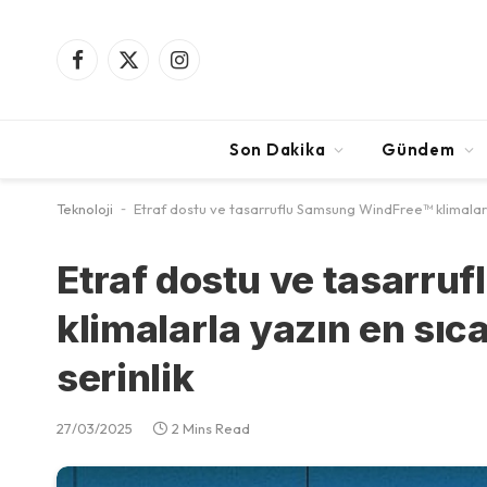
Facebook
X
Instagram
(Twitter)
Son Dakika
Gündem
Teknoloji
-
Etraf dostu ve tasarruflu Samsung WindFree™ klimalarla
Etraf dostu ve tasarr
klimalarla yazın en sıc
serinlik
27/03/2025
2 Mins Read