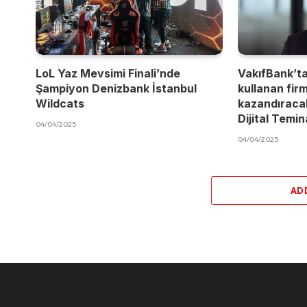
LoL Yaz Mevsimi Finali’nde
VakıfBank’t
Şampiyon Denizbank İstanbul
kullanan fir
Wildcats
kazandıracak
Dijital Temi
04/04/2025
04/04/2025
AD