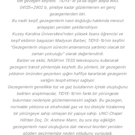
bİR gezegen keşfetti. TIDYE-1b ya da diğer adıyla IRAS
04125+2902 b, şimdiye kadar gözlemlenen en genç
gezegenlerden biri.
Bu nadir keşif, gezegenlerin nasıl doğduğu hakkında mevcut
anlayışları yeniden şekillendiriyor.
Kuzey Karolina Üniversitesi’nden yüksek lisans öğrencisi ve
keşif ekibinin başyazarı Madyson Barber, TIDYE-1b’nin keşfini
“Gezegenlerin oluşum sürecini anlamamıza yardımcı olacak bir
zaman yolculuğu” olarak değerlendirdi.
Barber ve ekibi, NASA’nın TESS teleskopunu kullanarak
gezegeni transit yöntemiyle keşfetti. Bu yöntem, bir gezegenin
yıldızının önünden geçerken ışığını hafifçe karartarak gezegenin
varlığını tespit etmeyi sağlıyor.
Gezegenlerin genellikle toz ve gaz bulutlarının içinde oluştuğunu
belirten araştırmacılar, TIDYE-1b’nin farklı bir yörüngede
bulunması nedeniyle gözlemlenmesini sağladı. Bu gezegen,
normalde yıldızına ve etrafındaki gaz ve toz diskiyle hizalanmış
bir yörüngeye sahip olmayan bir yapıya sahip. UNC-Chapel
Hill’den Doç. Dr. Andrew Mann, bu sıra dışı eğikliğin
gezegenlerin nasıl oluştuğuna dair mevcut teorileri yeniden
gözden geçirmemize neden olduğunu vurguladı.