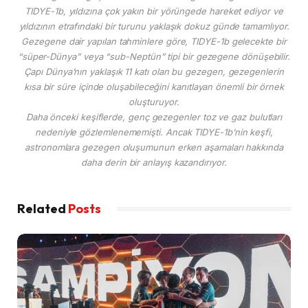
TIDYE-1b, yıldızına çok yakın bir yörüngede hareket ediyor ve
yıldızının etrafındaki bir turunu yaklaşık dokuz günde tamamlıyor.
Gezegene dair yapılan tahminlere göre, TIDYE-1b gelecekte bir
“süper-Dünya” veya “sub-Neptün” tipi bir gezegene dönüşebilir.
Çapı Dünya’nın yaklaşık 11 katı olan bu gezegen, gezegenlerin
kısa bir süre içinde oluşabileceğini kanıtlayan önemli bir örnek
oluşturuyor.
Daha önceki keşiflerde, genç gezegenler toz ve gaz bulutları
nedeniyle gözlemlenememişti. Ancak TIDYE-1b’nin keşfi,
astronomlara gezegen oluşumunun erken aşamaları hakkında
daha derin bir anlayış kazandırıyor.
Related
Posts