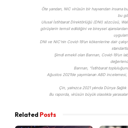
Öte yandan, NIC virüsün bir hayvandan insana bu
bu gö
Ulusal İstihbarat Direktörlüğü (DNI) sözcüsü, Wall 
görüşlerin temsil edildiğini ve bireysel ajanslardan
uygulam
DNI ve NIC’nin Covid-19’un kökenlerine dair çalışma
standartl
Şimdi emekli olan Bannan, Covid-19’un labor
değerlendi
Bannan, “İstihbarat topluluğunu
Ağustos 2021’de yayımlanan ABD incelemesi, Çi
Çin, yalnızca 2021 yılında Dünya Sağlık Ö
Bu raporda, virüsün büyük olasılıkla yarasala
Related
Posts