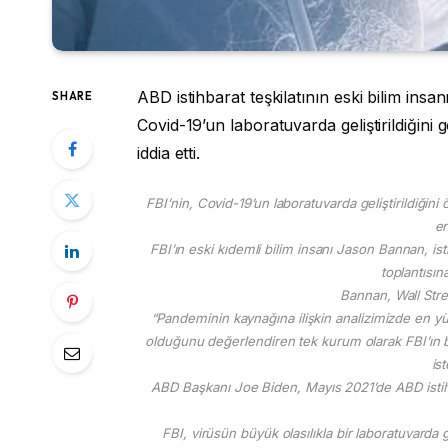
ABD istihbarat teşkilatının eski bilim in
SHARE
Covid-19’un laboratuvarda geliştirildiğini 
iddia etti.
FBI’nin, Covid-19’un laboratuvarda geliştirildiği
en
FBI’ın eski kıdemli bilim insanı Jason Bannan, ist
toplantısın
Bannan, Wall Stre
“Pandeminin kaynağına ilişkin analizimizde en 
olduğunu değerlendiren tek kurum olarak FBI’ın b
is
ABD Başkanı Joe Biden, Mayıs 2021’de ABD istihba
FBI, virüsün büyük olasılıkla bir laboratuvarda