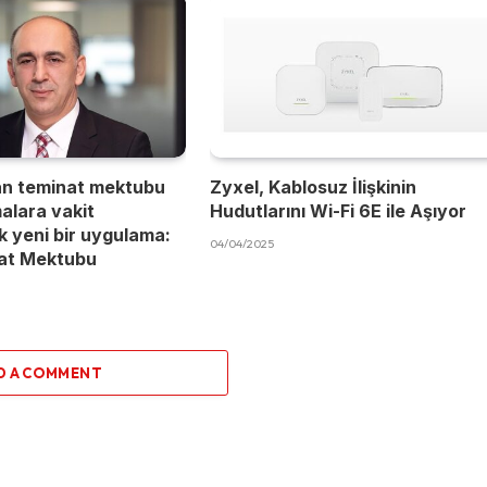
an teminat mektubu
Zyxel, Kablosuz İlişkinin
malara vakit
Hudutlarını Wi-Fi 6E ile Aşıyor
 yeni bir uygulama:
04/04/2025
nat Mektubu
D A COMMENT