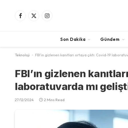
Facebook
X
Instagram
(Twitter)
Son Dakika
Gündem
Teknoloji
-
FBI’ın gizlenen kanıtları ortaya çıktı: Covid-19 laboratuv
FBI’ın gizlenen kanıtlar
laboratuvarda mı gelişti
27/12/2024
2 Mins Read