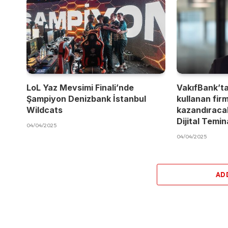
LoL Yaz Mevsimi Finali’nde
VakıfBank’t
Şampiyon Denizbank İstanbul
kullanan fir
Wildcats
kazandıracak
Dijital Temi
04/04/2025
04/04/2025
AD