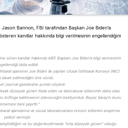
sanı Jason Bannon, FBI tarafından Başkan Joe Biden’a
gösteren kanıtlar hakkında bilgi verilmesinin engellendiğini
ni öne süren kanıtlar hakkında ABD Başkanı Joe Biden’a bilgi vermesinin
gellendiği iddia edildi.
ihbarat ajansının Joe Biden ile yapılan Ulusal İstihbarat Konseyi (NIC)
a davet edilmediğini öne sürdü.
et Journal gazetesine şunları söyledi:
yüksek düzeyde güven ifade eden ve laboratuvar kökeninin daha olası
u brifinge katılmasının isteneceğini bekliyorduk. Beyaz Saray’ın bunu
tememesi beni şaşırttı.”
rat ajanslarına ve ulusal laboratuvarlara virüsün kökenini araştırma
yetkisi vermişti.
 geliştirildiğini ve bu değerlendirmede “orta düzeyde güven” olduğu