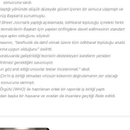
sonucuna vardı.
laştığı yönünde düşük düzeyde güven içeren bir sonuca ulaşmıştı ve
rüş Başkan’a sunulmuştu.
Street Journal’a yaptığı açıklamada, istihbarat topluluğu içindeki farklı
 temsilcilerin Başkan için yapılan brifinglere davet edilmesinin standart
aya aykırı olduğunu söyledi.
sının, “tarafsızlık da dahil olmak üzere tüm istihbarat topluluğu analiz
arına uygun olduğunu” belirtti.
atuvarda geliştirildiği teorisini destekleyen kanıtların yeniden
rilmesi gerektiğini savunuyor.
n göz ardı ettiği unsurlar tekrar incelenmeli.” dedi.
n’in iş birliği olmadan virüsün kökenini doğrulamanın zor olacağı
sonucuna varmıştı.
rgütü (WHO) ile hazırlanan ortak bir raporda iş birliği yaptı.
rdan başka bir hayvana ve oradan da insanlara geçtiği ifade edildi.