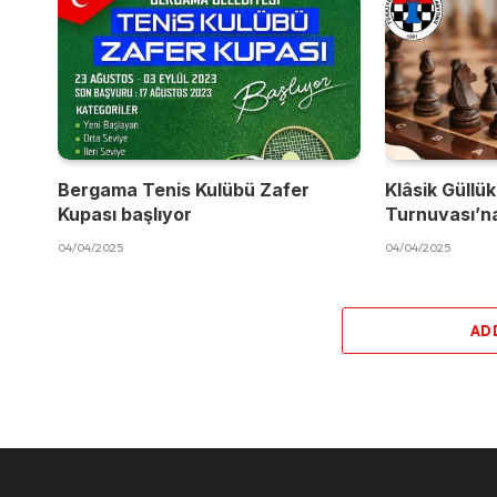
Bergama Tenis Kulübü Zafer
Klâsik Güllük
Kupası başlıyor
Turnuvası’na
04/04/2025
04/04/2025
AD