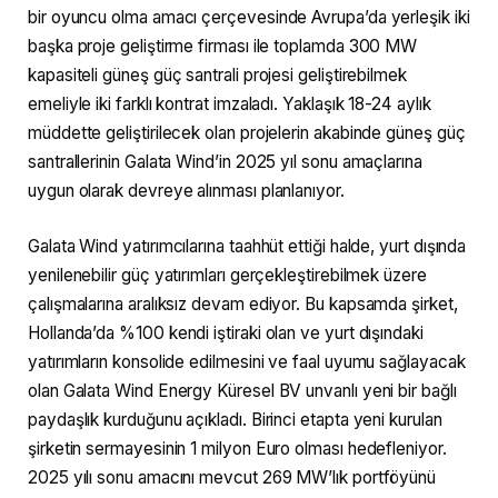
bir oyuncu olma amacı çerçevesinde Avrupa’da yerleşik iki
başka proje geliştirme firması ile toplamda 300 MW
kapasiteli güneş güç santrali projesi geliştirebilmek
emeliyle iki farklı kontrat imzaladı. Yaklaşık 18-24 aylık
müddette geliştirilecek olan projelerin akabinde güneş güç
santrallerinin Galata Wind’in 2025 yıl sonu amaçlarına
uygun olarak devreye alınması planlanıyor.
Galata Wind yatırımcılarına taahhüt ettiği halde, yurt dışında
yenilenebilir güç yatırımları gerçekleştirebilmek üzere
çalışmalarına aralıksız devam ediyor. Bu kapsamda şirket,
Hollanda’da %100 kendi iştiraki olan ve yurt dışındaki
yatırımların konsolide edilmesini ve faal uyumu sağlayacak
olan Galata Wind Energy Küresel BV unvanlı yeni bir bağlı
paydaşlık kurduğunu açıkladı. Birinci etapta yeni kurulan
şirketin sermayesinin 1 milyon Euro olması hedefleniyor.
2025 yılı sonu amacını mevcut 269 MW’lık portföyünü