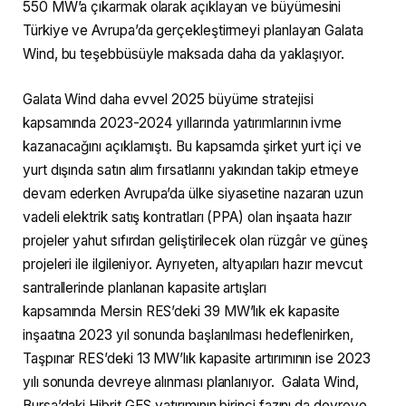
550 MW’a çıkarmak olarak açıklayan ve büyümesini
Türkiye ve Avrupa’da gerçekleştirmeyi planlayan Galata
Wind, bu teşebbüsüyle maksada daha da yaklaşıyor.
Galata Wind daha evvel 2025 büyüme stratejisi
kapsamında 2023-2024 yıllarında yatırımlarının ivme
kazanacağını açıklamıştı. Bu kapsamda şirket yurt içi ve
yurt dışında satın alım fırsatlarını yakından takip etmeye
devam ederken Avrupa’da ülke siyasetine nazaran uzun
vadeli elektrik satış kontratları (PPA) olan inşaata hazır
projeler yahut sıfırdan geliştirilecek olan rüzgâr ve güneş
projeleri ile ilgileniyor. Ayrıyeten, altyapıları hazır mevcut
santrallerinde planlanan kapasite artışları
kapsamında Mersin RES’deki 39 MW’lık ek kapasite
inşaatına 2023 yıl sonunda başlanılması hedeflenirken,
Taşpınar RES’deki 13 MW’lık kapasite artırımının ise 2023
yılı sonunda devreye alınması planlanıyor. Galata Wind,
Bursa’daki Hibrit GES yatırımının birinci fazını da devreye