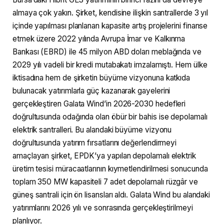
almaya çok yakın. Şirket, kendisine ilişkin santrallerde 3 yıl
içinde yapılması planlanan kapasite artış projelerini finanse
etmek üzere 2022 yılında Avrupa İmar ve Kalkınma
Bankası (EBRD) ile 45 milyon ABD doları meblağında ve
2029 yılı vadeli bir kredi mutabakatı imzalamıştı. Hem ülke
iktisadına hem de şirketin büyüme vizyonuna katkıda
bulunacak yatırımlarla güç kazanarak gayelerini
gerçekleştiren Galata Wind’in 2026-2030 hedefleri
doğrultusunda odağında olan öbür bir bahis ise depolamalı
elektrik santralleri. Bu alandaki büyüme vizyonu
doğrultusunda yatırım fırsatlarını değerlendirmeyi
amaçlayan şirket, EPDK’ya yapılan depolamalı elektrik
üretim tesisi müracaatlarının kıymetlendirilmesi sonucunda
toplam 350 MW kapasiteli 7 adet depolamalı rüzgâr ve
güneş santrali için ön lisansları aldı. Galata Wind bu alandaki
yatırımlarını 2026 yılı ve sonrasında gerçekleştirilmeyi
planlıyor.