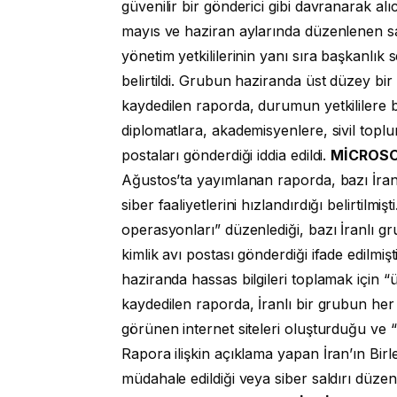
güvenilir bir gönderici gibi davranarak alıcı
mayıs ve haziran aylarında düzenlenen sald
yönetim yetkililerinin yanı sıra başkanlık
belirtildi. Grubun haziranda üst düzey bir
kaydedilen raporda, durumun yetkililere bi
diplomatlara, akademisyenlere, sivil toplu
postaları gönderdiği iddia edildi.
MİCROSO
Ağustos’ta yayımlanan raporda, bazı İran
siber faaliyetlerini hızlandırdığı belirtilmi
operasyonları” düzenlediği, bazı İranlı gr
kimlik avı postası gönderdiği ifade edilmi
haziranda hassas bilgileri toplamak için “
kaydedilen raporda, İranlı bir grubun her 
görünen internet siteleri oluşturduğu ve “k
Rapora ilişkin açıklama yapan İran’ın Bir
müdahale edildiği veya siber saldırı düzenl