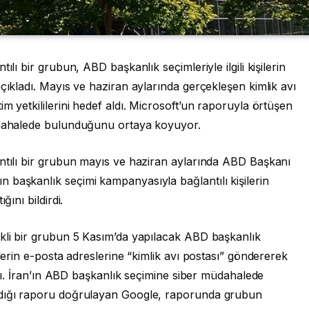
ılı bir grubun, ABD başkanlık seçimleriyle ilgili kişilerin
çıkladı. Mayıs ve haziran aylarında gerçekleşen kimlik avı
m yetkililerini hedef aldı. Microsoft’un raporuyla örtüşen
müdahalede bulunduğunu ortaya koyuyor.
antılı bir grubun mayıs ve haziran aylarında ABD Başkanı
 başkanlık seçimi kampanyasıyla bağlantılı kişilerin
ğını bildirdi.
ekli bir grubun 5 Kasım’da yapılacak ABD başkanlık
ilerin e-posta adreslerine “kimlik avı postası” göndererek
ladı. İran’ın ABD başkanlık seçimine siber müdahalede
adığı raporu doğrulayan Google, raporunda grubun