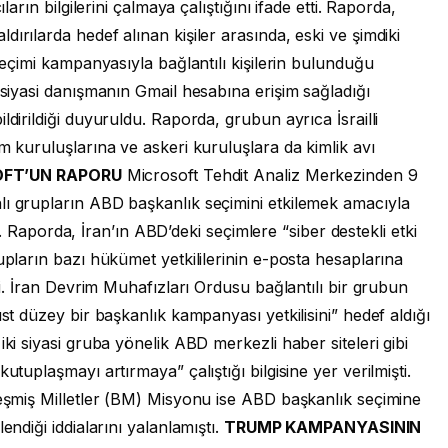
ların bilgilerini çalmaya çalıştığını ifade etti. Raporda,
ırılarda hedef alınan kişiler arasında, eski ve şimdiki
 seçimi kampanyasıyla bağlantılı kişilerin bulunduğu
 siyasi danışmanın Gmail hesabına erişim sağladığı
ldirildiği duyuruldu. Raporda, grubun ayrıca İsrailli
m kuruluşlarına ve askeri kuruluşlara da kimlik avı
FT’UN RAPORU
Microsoft Tehdit Analiz Merkezinden 9
lı grupların ABD başkanlık seçimini etkilemek amacıyla
şti. Raporda, İran’ın ABD’deki seçimlere “siber destekli etki
upların bazı hükümet yetkililerinin e-posta hesaplarına
şti. İran Devrim Muhafızları Ordusu bağlantılı bir grubun
üst düzey bir başkanlık kampanyası yetkilisini” hedef aldığı
iki siyasi gruba yönelik ABD merkezli haber siteleri gibi
utuplaşmayı artırmaya” çalıştığı bilgisine yer verilmişti.
leşmiş Milletler (BM) Misyonu ise ABD başkanlık seçimine
endiği iddialarını yalanlamıştı.
TRUMP KAMPANYASININ