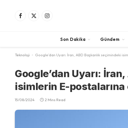
Facebook
X
Instagram
(Twitter)
Son Dakika
Gündem
Teknoloji
-
Google’dan Uyarı: İran, ABD Başkanlık seçimindeki isim
Google’dan Uyarı: İran
isimlerin E-postalarına
15/08/2024
2 Mins Read