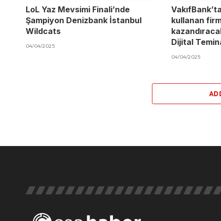
LoL Yaz Mevsimi Finali’nde
VakıfBank’t
Şampiyon Denizbank İstanbul
kullanan fir
Wildcats
kazandıracak
Dijital Temi
04/04/2025
04/04/2025
AD