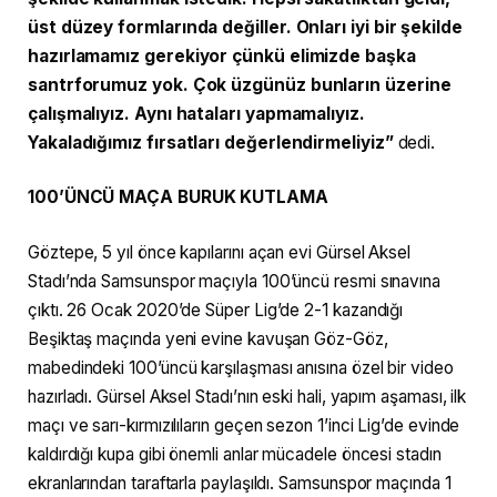
üst düzey formlarında değiller. Onları iyi bir şekilde
hazırlamamız gerekiyor çünkü elimizde başka
santrforumuz yok. Çok üzgünüz bunların üzerine
çalışmalıyız. Aynı hataları yapmamalıyız.
Yakaladığımız fırsatları değerlendirmeliyiz”
dedi.
100’ÜNCÜ MAÇA BURUK KUTLAMA
Göztepe, 5 yıl önce kapılarını açan evi Gürsel Aksel
Stadı’nda Samsunspor maçıyla 100’üncü resmi sınavına
çıktı. 26 Ocak 2020’de Süper Lig’de 2-1 kazandığı
Beşiktaş maçında yeni evine kavuşan Göz-Göz,
mabedindeki 100’üncü karşılaşması anısına özel bir video
hazırladı. Gürsel Aksel Stadı’nın eski hali, yapım aşaması, ilk
maçı ve sarı-kırmızılıların geçen sezon 1’inci Lig’de evinde
kaldırdığı kupa gibi önemli anlar mücadele öncesi stadın
ekranlarından taraftarla paylaşıldı. Samsunspor maçında 1