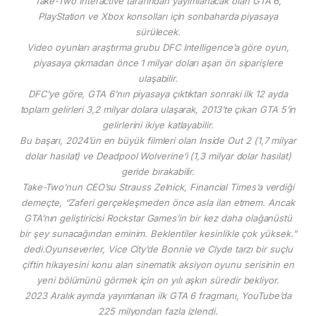
Take-Two Interactive tarafından yayımlanacak olan GTA 6,
PlayStation ve Xbox konsolları için sonbaharda piyasaya
sürülecek.
Video oyunları araştırma grubu DFC Intelligence’a göre oyun,
piyasaya çıkmadan önce 1 milyar doları aşan ön siparişlere
ulaşabilir.
DFC’ye göre, GTA 6’nın piyasaya çıktıktan sonraki ilk 12 ayda
toplam gelirleri 3,2 milyar dolara ulaşarak, 2013’te çıkan GTA 5’in
gelirlerini ikiye katlayabilir.
Bu başarı, 2024’ün en büyük filmleri olan Inside Out 2 (1,7 milyar
dolar hasılat) ve Deadpool Wolverine’i (1,3 milyar dolar hasılat)
geride bırakabilir.
Take-Two’nun CEO’su Strauss Zelnick, Financial Times’a verdiği
demeçte, “Zaferi gerçekleşmeden önce asla ilan etmem. Ancak
GTA’nın geliştiricisi Rockstar Games’in bir kez daha olağanüstü
bir şey sunacağından eminim. Beklentiler kesinlikle çok yüksek.”
dedi.Oyunseverler, Vice City’de Bonnie ve Clyde tarzı bir suçlu
çiftin hikayesini konu alan sinematik aksiyon oyunu serisinin en
yeni bölümünü görmek için on yılı aşkın süredir bekliyor.
2023 Aralık ayında yayımlanan ilk GTA 6 fragmanı, YouTube’da
225 milyondan fazla izlendi.