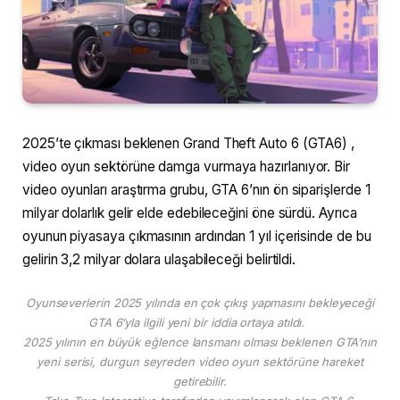
2025’te çıkması beklenen Grand Theft Auto 6 (GTA6) ,
video oyun sektörüne damga vurmaya hazırlanıyor. Bir
video oyunları araştırma grubu, GTA 6’nın ön siparişlerde 1
milyar dolarlık gelir elde edebileceğini öne sürdü. Ayrıca
oyunun piyasaya çıkmasının ardından 1 yıl içerisinde de bu
gelirin 3,2 milyar dolara ulaşabileceği belirtildi.
Oyunseverlerin 2025 yılında en çok çıkış yapmasını bekleyeceği
GTA 6’yla ilgili yeni bir iddia ortaya atıldı.
2025 yılının en büyük eğlence lansmanı olması beklenen GTA’nın
yeni serisi, durgun seyreden video oyun sektörüne hareket
getirebilir.