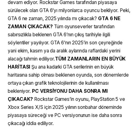
devam ediyor. Rockstar Games tarafından piyasaya
sürülecek olan GTA 6’yı milyonlarca oyuncu bekliyor. Peki,
GTA 6 ne zaman, 2025 yılında mı çıkacak?
GTA 6 NE
ZAMAN ÇIKACAK?
Tüm oyunseverler tarafından
sabırsızlıkla beklenen GTA 6’nın çıkış tarihiyle ilgili
söylentiler yayılıyor. GTA 6’nın 2025’in son çeyreğinde
yani ekim, kasım ya da aralık aylarında raflardaki yerini
alacağı tahmin ediliyor.
TÜM ZAMANLARIN EN BÜYÜK
HARİTASI
Şu ana kadarki GTA serilerinin en büyük
haritasına sahip olması beklenen oyunda, son dönemlerde
ortaya çıkan grafik teknolojilerinin de kullanılması
bekleniyor.
PC VERSİYONU DAHA SONRA MI
ÇIKACAK?
Rockstar Games’in oyunu, PlayStation 5 ve
Xbox Series X/S için 2025 yılının sonbahar döneminde
piyasaya süreceği ve PC versiyonunun ise daha sonra
çıkacağı iddia ediliyor.