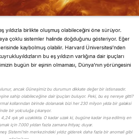
eş yıldızla birlikte oluşmuş olabileceğini öne sürüyor.
er veya çoklu sistemler halinde doğduğunu gösteriyor. Eğer
 içerisinde kaybolmuş olabilir. Harvard Üniversitesi’nden
uyrukluyıldızların bu eş yıldızın varlığına dair ipuçları
imizin bugün bir eşinin olmaması, Dünya’nın yörüngesini
ulunur, ancak Güneşimiz bu durumun dikkate değer bir istisnasıdır.
şine sahip olabileceğine dair ipuçları buluyor. Peki, bu eş nereye gitti?
mal kollarından birinde dolanarak bizi her 230 milyon yılda bir galaksi
nde bir yolculuğa çıkarıyor.
4,24 ışık yılı uzaklıkta. O kadar uzak ki, bugüne kadar inşa edilmiş en
aşmak için 7.000 yıldan fazla zamana ihtiyaç duyar.
ş Sistemi’nin merkezindeki yıldız giderek daha fazla bir anomali gibi
görünüyor.