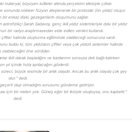
ki materyal, büyüyen kütleler altında yerçekimi etkisiyle çöker.
ve sonunda nükleer füzyon ateşlenerek bir protostar (ön yıldız) oluşur.
n bir enkaz diski, gezegenlerin oluşumunu sağlar.
strofizikçi Sarah Sadavoy, genç ikili yıldız sistemleriyle dolu bir yıldız
n bir radyo araştırmasından elde edilen verileri kullandı.
ı çiftler halinde oluşturma eğiliminde olabileceği sonucuna vardı.
u buldu ki, tüm yıldızların çiftler veya çok yıldızlı sistemler halinde
 olabileceğini öne sürdüler.
lar ikili olarak başladığını ve bazılarının sonsuza dek bağlı kalırken
yon yıl içinde hızla ayrılacağını gösterdi.
a süreci, büyük resimde bir anlık olaydır. Ancak bu anlık olayda çok şey
olur.” dedi.
 geçerli olup olmadığını sorusunu gündeme getiriyor.
için bir neden yok. Güneş eğer bir ikiziyle oluştuysa, onu kaybetti.”
dedi.