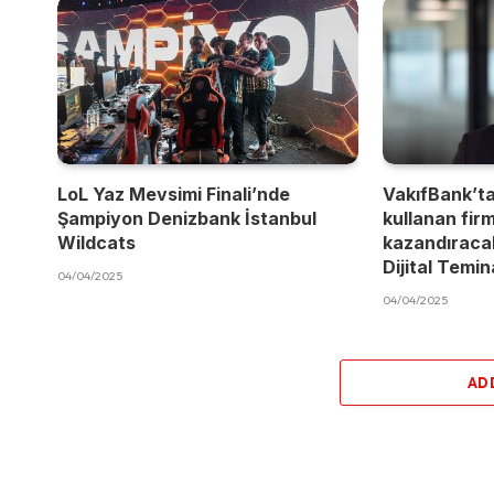
LoL Yaz Mevsimi Finali’nde
VakıfBank’t
Şampiyon Denizbank İstanbul
kullanan fir
Wildcats
kazandıracak
Dijital Temi
04/04/2025
04/04/2025
AD