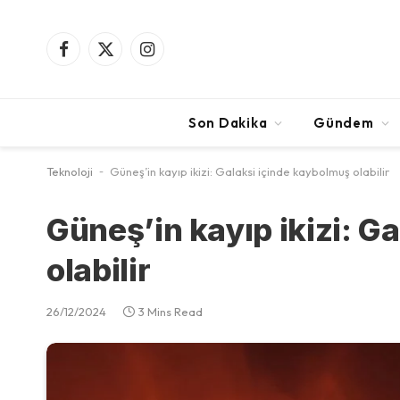
Facebook
X
Instagram
(Twitter)
Son Dakika
Gündem
Teknoloji
-
Güneş’in kayıp ikizi: Galaksi içinde kaybolmuş olabilir
Güneş’in kayıp ikizi: G
olabilir
26/12/2024
3 Mins Read