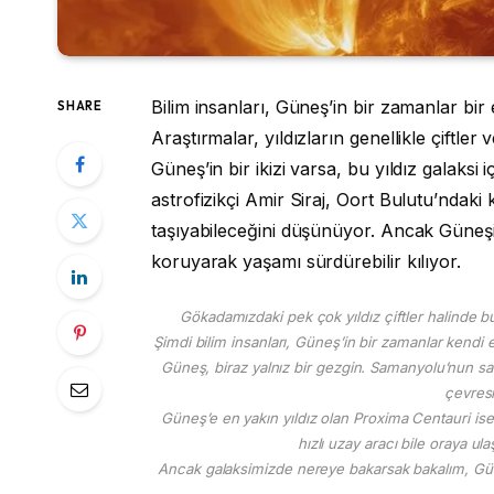
Bilim insanları, Güneş’in bir zamanlar bir 
SHARE
Araştırmalar, yıldızların genellikle çiftl
Güneş’in bir ikizi varsa, bu yıldız galaksi
astrofizikçi Amir Siraj, Oort Bulutu’ndaki k
taşıyabileceğini düşünüyor. Ancak Güneş
koruyarak yaşamı sürdürebilir kılıyor.
Gökadamızdaki pek çok yıldız çiftler halinde b
Şimdi bilim insanları, Güneş’in bir zamanlar kendi e
Güneş, biraz yalnız bir gezgin. Samanyolu’nun sar
çevresi
Güneş’e en yakın yıldız olan Proxima Centauri ise 
hızlı uzay aracı bile oraya ul
Ancak galaksimizde nereye bakarsak bakalım, Güne