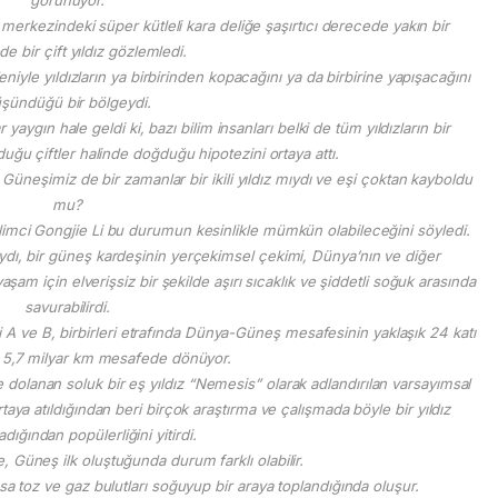
erkezindeki süper kütleli kara deliğe şaşırtıcı derecede yakın bir
e bir çift yıldız gözlemledi.
niyle yıldızların ya birbirinden kopacağını ya da birbirine yapışacağını
şündüğü bir bölgeydi.
ar yaygın hale geldi ki, bazı bilim insanları belki de tüm yıldızların bir
olduğu çiftler halinde doğduğu hipotezini ortaya attı.
üneşimiz de bir zamanlar bir ikili yıldız mıydı ve eşi çoktan kayboldu
mu?
limci Gongjie Li bu durumun kesinlikle mümkün olabileceğini söyledi.
ydı, bir güneş kardeşinin yerçekimsel çekimi, Dünya’nın ve diğer
am için elverişsiz bir şekilde aşırı sıcaklık ve şiddetli soğuk arasında
savurabilirdi.
ri A ve B, birbirleri etrafında Dünya-Güneş mesafesinin yaklaşık 24 katı
ni 5,7 milyar km mesafede dönüyor.
olanan soluk bir eş yıldız “Nemesis” olarak adlandırılan varsayımsal
 ortaya atıldığından beri birçok araştırma ve çalışmada böyle bir yıldız
ığından popülerliğini yitirdi.
, Güneş ilk oluştuğunda durum farklı olabilir.
vasa toz ve gaz bulutları soğuyup bir araya toplandığında oluşur.