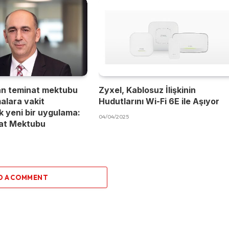
an teminat mektubu
Zyxel, Kablosuz İlişkinin
malara vakit
Hudutlarını Wi-Fi 6E ile Aşıyor
 yeni bir uygulama:
04/04/2025
nat Mektubu
D A COMMENT