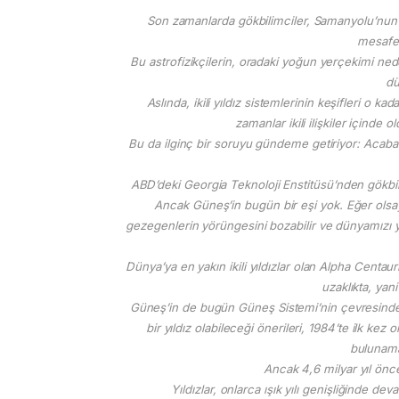
Son zamanlarda gökbilimciler, Samanyolu’nun m
mesafed
Bu astrofizikçilerin, oradaki yoğun yerçekimi nede
dü
Aslında, ikili yıldız sistemlerinin keşifleri o kad
zamanlar ikili ilişkiler içinde 
Bu da ilginç bir soruyu gündeme getiriyor: Acaba G
ABD’deki Georgia Teknoloji Enstitüsü’nden gökbi
Ancak Güneş’in bugün bir eşi yok. Eğer olsa
gezegenlerin yörüngesini bozabilir ve dünyamızı yaş
Dünya’ya en yakın ikili yıldızlar olan Alpha Centau
uzaklıkta, ya
Güneş’in de bugün Güneş Sistemi’nin çevresinde d
bir yıldız olabileceği önerileri, 1984’te ilk kez
bulunamad
Ancak 4,6 milyar yıl önce
Yıldızlar, onlarca ışık yılı genişliğinde de