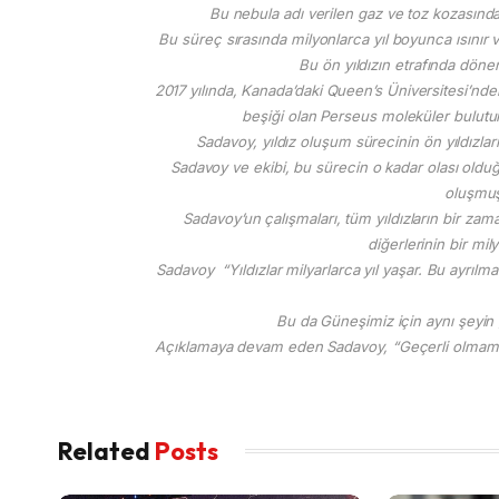
Bu nebula adı verilen gaz ve toz kozasında
Bu süreç sırasında milyonlarca yıl boyunca ısınır 
Bu ön yıldızın etrafında döne
2017 yılında, Kanada’daki Queen’s Üniversitesi’nden a
beşiği olan Perseus moleküler bulutunu
Sadavoy, yıldız oluşum sürecinin ön yıldızlar
Sadavoy ve ekibi, bu sürecin o kadar olası olduğun
oluşmuş
Sadavoy’un çalışmaları, tüm yıldızların bir zaman
diğerlerinin bir mil
Sadavoy “Yıldızlar milyarlarca yıl yaşar. Bu ayrılm
Bu da Güneşimiz için aynı şeyin
Açıklamaya devam eden Sadavoy, “Geçerli olmaması 
Related
Posts