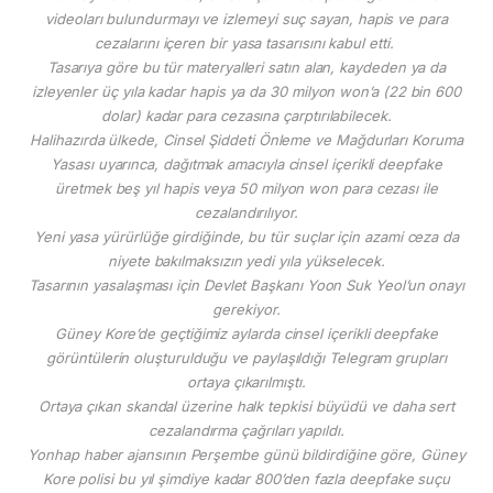
videoları bulundurmayı ve izlemeyi suç sayan, hapis ve para
cezalarını içeren bir yasa tasarısını kabul etti.
Tasarıya göre bu tür materyalleri satın alan, kaydeden ya da
izleyenler üç yıla kadar hapis ya da 30 milyon won’a (22 bin 600
dolar) kadar para cezasına çarptırılabilecek.
Halihazırda ülkede, Cinsel Şiddeti Önleme ve Mağdurları Koruma
Yasası uyarınca, dağıtmak amacıyla cinsel içerikli deepfake
üretmek beş yıl hapis veya 50 milyon won para cezası ile
cezalandırılıyor.
Yeni yasa yürürlüğe girdiğinde, bu tür suçlar için azami ceza da
niyete bakılmaksızın yedi yıla yükselecek.
Tasarının yasalaşması için Devlet Başkanı Yoon Suk Yeol’un onayı
gerekiyor.
Güney Kore’de geçtiğimiz aylarda cinsel içerikli deepfake
görüntülerin oluşturulduğu ve paylaşıldığı Telegram grupları
ortaya çıkarılmıştı.
Ortaya çıkan skandal üzerine halk tepkisi büyüdü ve daha sert
cezalandırma çağrıları yapıldı.
Yonhap haber ajansının Perşembe günü bildirdiğine göre, Güney
Kore polisi bu yıl şimdiye kadar 800’den fazla deepfake suçu