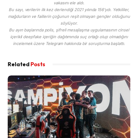
vakasını ele aldı.
Bu sayı, verilerin ilk kez derlendiği 2021 yılında 156’ydı. Yetkililer,
mağdurların ve faillerin çoğunun reşit olmayan gençler olduğunu
söylüyor.
Bu ayın başlarında polis, şifreli mesajlaşma uygulamasının cinsel
içerikli deepfake içeriğin dağıtımında suç ortağı olup olmadığını
incelemek üzere Telegram hakkında bir soruşturma başlattı.
Related
Posts