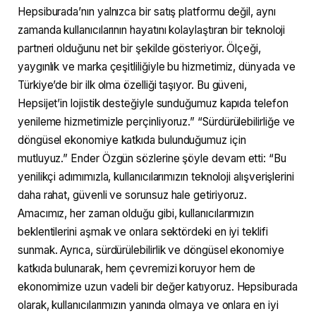
Hepsiburada’nın yalnızca bir satış platformu değil, aynı
zamanda kullanıcılarının hayatını kolaylaştıran bir teknoloji
partneri olduğunu net bir şekilde gösteriyor. Ölçeği,
yaygınlık ve marka çeşitliliğiyle bu hizmetimiz, dünyada ve
Türkiye’de bir ilk olma özelliği taşıyor. Bu güveni,
Hepsijet’in lojistik desteğiyle sunduğumuz kapıda telefon
yenileme hizmetimizle perçinliyoruz.” “Sürdürülebilirliğe ve
döngüsel ekonomiye katkıda bulunduğumuz için
mutluyuz.” Ender Özgün sözlerine şöyle devam etti: “Bu
yenilikçi adımımızla, kullanıcılarımızın teknoloji alışverişlerini
daha rahat, güvenli ve sorunsuz hale getiriyoruz.
Amacımız, her zaman olduğu gibi, kullanıcılarımızın
beklentilerini aşmak ve onlara sektördeki en iyi teklifi
sunmak. Ayrıca, sürdürülebilirlik ve döngüsel ekonomiye
katkıda bulunarak, hem çevremizi koruyor hem de
ekonomimize uzun vadeli bir değer katıyoruz. Hepsiburada
olarak, kullanıcılarımızın yanında olmaya ve onlara en iyi