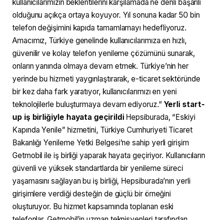
kullanıcılarımızın beklentilerini karşılamada ne denli başarılı
olduğunu açıkça ortaya koyuyor. Yıl sonuna kadar 50 bin
telefon değişimini kapıda tamamlamayı hedefliyoruz.
Amacımız, Türkiye genelinde kullanıcılarımıza en hızlı,
güvenilir ve kolay telefon yenileme çözümünü sunarak,
onların yanında olmaya devam etmek. Türkiye’nin her
yerinde bu hizmeti yaygınlaştırarak, e-ticaret sektöründe
bir kez daha fark yaratıyor, kullanıcılarımızı en yeni
teknolojilerle buluşturmaya devam ediyoruz.”
Yerli start-
up iş birliğiyle hayata geçirildi
Hepsiburada, “Eskiyi
Kapında Yenile” hizmetini, Türkiye Cumhuriyeti Ticaret
Bakanlığı Yenileme Yetki Belgesi’ne sahip yerli girişim
Getmobil ile iş birliği yaparak hayata geçiriyor. Kullanıcıların
güvenli ve yüksek standartlarda bir yenileme süreci
yaşamasını sağlayan bu iş birliği, Hepsiburada’nın yerli
girişimlere verdiği desteğin de güçlü bir örneğini
oluşturuyor. Bu hizmet kapsamında toplanan eski
telefonlar, Getmobil’in uzman teknisyenleri tarafından