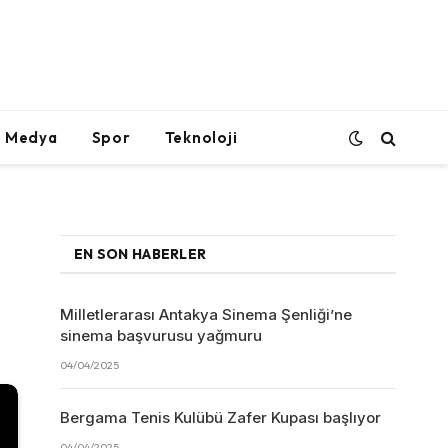
l Medya
Spor
Teknoloji
EN SON HABERLER
Milletlerarası Antakya Sinema Şenliği’ne
sinema başvurusu yağmuru
04/04/2025
Bergama Tenis Kulübü Zafer Kupası başlıyor
04/04/2025