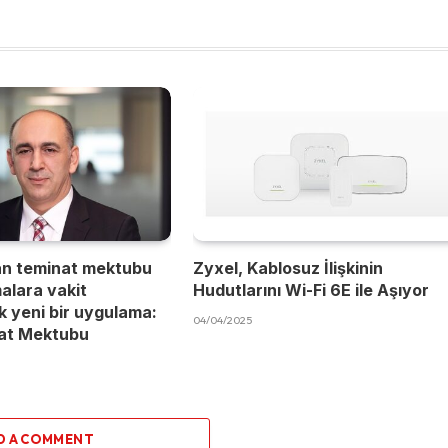
an teminat mektubu
Zyxel, Kablosuz İlişkinin
malara vakit
Hudutlarını Wi-Fi 6E ile Aşıyor
 yeni bir uygulama:
04/04/2025
nat Mektubu
D A COMMENT