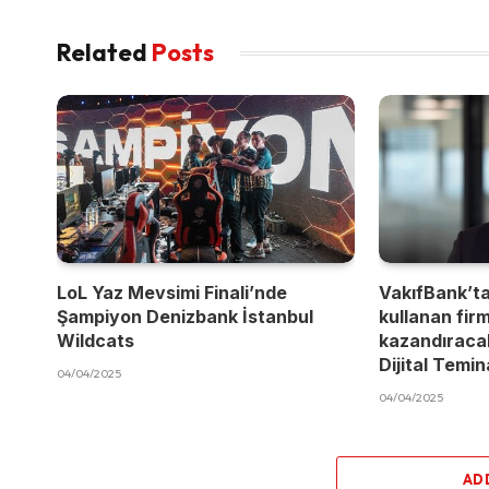
Related
Posts
LoL Yaz Mevsimi Finali’nde
VakıfBank’t
Şampiyon Denizbank İstanbul
kullanan fir
Wildcats
kazandıracak
Dijital Temi
04/04/2025
04/04/2025
AD