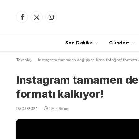
Facebook
X
Instagram
(Twitter)
Son Dakika
Gündem
Teknoloji
-
Instagram tamamen değişiyor: Kare fotoğraf formatı k
Instagram tamamen değ
formatı kalkıyor!
18/08/2024
1 Min Read