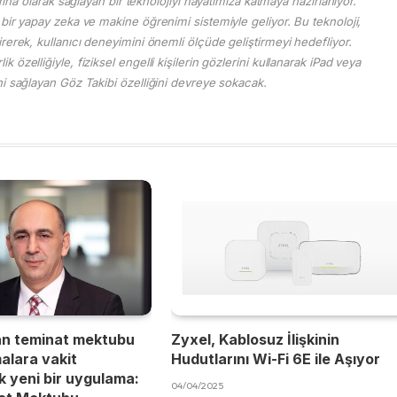
a olarak sağlayan bir teknolojiyi hayatımıza katmaya hazırlanıyor.
i bir yapay zeka ve makine öğrenimi sistemiyle geliyor. Bu teknoloji,
tirerek, kullanıcı deneyimini önemli ölçüde geliştirmeyi hedefliyor.
ik özelliğiyle, fiziksel engelli kişilerin gözlerini kullanarak iPad veya
ini sağlayan Göz Takibi özelliğini devreye sokacak.
an teminat mektubu
Zyxel, Kablosuz İlişkinin
malara vakit
Hudutlarını Wi-Fi 6E ile Aşıyor
 yeni bir uygulama:
04/04/2025