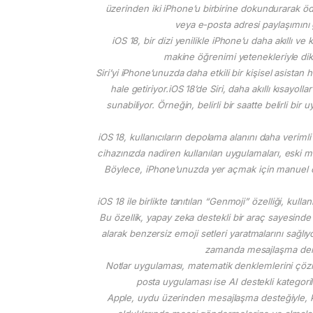
üzerinden iki iPhone’u birbirine dokundurarak 
veya e-posta adresi paylaşımını 
iOS 18, bir dizi yenilikle iPhone’u daha akıllı v
makine öğrenimi yetenekleriyle dikka
Siri’yi iPhone’unuzda daha etkili bir kişisel asistan
hale getiriyor.iOS 18’de Siri, daha akıllı kısayol
sunabiliyor. Örneğin, belirli bir saatte belirli bi
iOS 18, kullanıcıların depolama alanını daha verimli k
cihazınızda nadiren kullanılan uygulamaları, eski mes
Böylece, iPhone’unuzda yer açmak için manuel o
iOS 18 ile birlikte tanıtılan “Genmoji” özelliği, kull
Bu özellik, yapay zeka destekli bir araç sayesinde ku
alarak benzersiz emoji setleri yaratmalarını sağlıy
zamanda mesajlaşma deneyi
Notlar uygulaması, matematik denklemlerini çözme
posta uygulaması ise AI destekli kategoril
Apple, uydu üzerinden mesajlaşma desteğiyle, kul