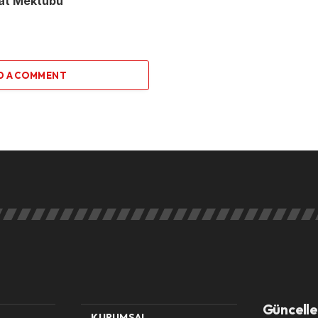
nat Mektubu
D A COMMENT
Güncelle
KURUMSAL