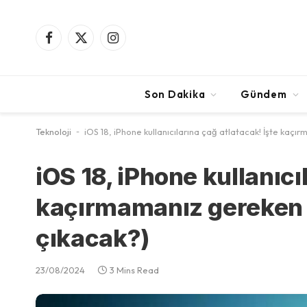
Facebook
X
Instagram
(Twitter)
Son Dakika
Gündem
Teknoloji
-
iOS 18, iPhone kullanıcılarına çağ atlatacak! İşte kaçı
iOS 18, iPhone kullanıcı
kaçırmamanız gereken 1
çıkacak?)
23/08/2024
3 Mins Read