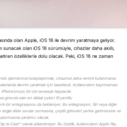
asında olan Apple, iOS 18 ile devrim yaratmaya geliyor.
m sunacak olan iOS 18 sürümüyle, cihazlar daha akıllı,
e getiren özelliklerle dolu olacak. Peki, iOS 18 ne zaman
lük işlemlerinizi kolaylaştırmak, cihazınızı daha verimli kullanmanızı
 alanlarda devrim yaratmak için tasarlandı. Kullanıcıların kaçırmaması
, iPhone’unuzu bir üst seviyeye taşıyacak.
ıza girecek olan en dikkat çekici 10 yenilik;
erin bir entegrasyonu da bekleniyor. Bu entegrasyon, Siri veya diğer
n doğal dilde sorular sormasına, çeşitli görevleri yerine getirmesine ve
luşturmasına yardımcı olacak.
p to Cash” olarak adlandırılıyor. Bu özellik, kullanıcıların Apple Pay