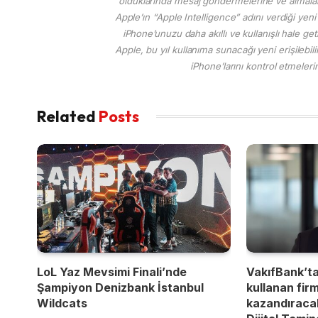
olduklarında mesaj göndermelerine ve almaların
Apple’ın “Apple Intelligence” adını verdiği yen
iPhone’unuzu daha akıllı ve kullanışlı hale ge
Apple, bu yıl kullanıma sunacağı yeni erişilebilirl
iPhone’larını kontrol etmeler
Related
Posts
LoL Yaz Mevsimi Finali’nde
VakıfBank’t
Şampiyon Denizbank İstanbul
kullanan fir
Wildcats
kazandıracak