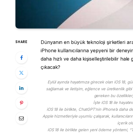
Dünyanın en büyük teknoloji şirketleri ar
SHARE
iPhone kullanıcılarına yepyeni bir deneyi
daha hızlı ve daha kişiselleştirilebilir hal
çıkacak?
Eylül ayında hayatımıza girecek olan iOS 18, gün
sağlamak ve iletişim, eğlence ve üretkenlik gibi
gereken bu özellikler
İşte iOS 18 ile hayatın
iOS 18 ile birlikte, ChatGPT’nin iPhone’a daha d
Apple hizmetleriyle uyumlu çalışarak, kullanıcıları
içerik o
iOS 18 ile birlikte gelen yeni ödeme yöntemi, “Ta