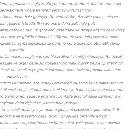
ödeme yapmalarını sağlıyor. Bu yeni ödeme yöntemi, telefon numarası
gerektirmeden para transferi yapmayı kolaylaştırıyor.
e kullanıcı dostu hale getiriyor. Bu yeni sürüm, özellikle yapay zeka ve
t çekiyor. İşte iOS 18’in iPhone’u daha akıllı hale getir.
 haline getiriyor, günlük görevleri yönetmeyi ve bilgiye erişimi daha kolay
lar öneriyor ve günlük rutinlerinizi öğrenerek size daha kişisel öneriler
r uygulamayı açma alışkanlığınızı öğrenip bunu sizin için otomatik olarak
yapabilir.
ullanmalarını sağlamak için “Akıllı Silme” özelliğini tanıtıyor. Bu özellik,
ajları ve diğer gereksiz dosyaları otomatik olarak belirleyip silebiliyor.
larak dosya silmeye gerek kalmadan daha fazla depolama alanı elde
edebilirsiniz.
anıcıların kendilerine özel emoji karakterleri oluşturmasına olanak tanıyor.
llanıcıların yüz ifadelerini, mimiklerini ve hatta kişisel tarzlarını temel
or. Genmoji’ler, sadece eğlenceli bir ifade aracı olmakla kalmıyor; aynı
mini daha kişisel ve yaratıcı hale getiriyor.
 ve sesli notları yazıya dökme gibi yeni özelliklerle güncellendi. E-
endirme ile mesajları daha verimli bir şekilde organize ediyor​.
lanıcıların cep telefonlarının hücresel sinyal kapsama alanı dışında