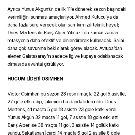
Ayrıca Yunus Akgün’ün de ilk 11’e dönerek sezon başındaki
verimliliğini sunması amaçlanıyor. Ahmed Kutucu’ya da
daha fazla süre verecek olan sarı-kırmızılı teknik heyet;
Dries Mertens ile Barış Alper Yılmaz’ı da zaman zaman
rotasyonla daha efektif ve dinlendirerek kullanacak. Sallai
daha çok savunma beki olarak görev alacak. Avrupa’dan
elenen Galatasaray’ın sadece lig ve kupaya odaklanacak
olması da avantaj görülüyor.
HÜCUM LİDERİ OSIMHEN
Victor Osimhen bu sezon 28 resmi maçta 22 gol 5 asistle,
27 gole etki edip, takımının bu alanda lideri oldu. Dries
Mertens, 41 maçta 5 gol 18 asistle 23 gole katkı verdi.
Yunus Akgün 32 maçta 11 gol, 7 asistle 18 gole etki etti.
Barış Alper ise 38 maçta 11 gol, 3 asistle 14 gollük katkı
sundu. Sakatlanan İcardi 14 maçta 6 gol 2 asistle 8 gole