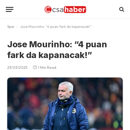
Spor
-
Jose Mourinho: “4 puan fark da kapanacak!”
Jose Mourinho: “4 puan
fark da kapanacak!”
23/03/2025
1 Min Read