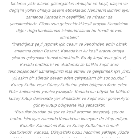
binlerce yıldır kıtanın güzergahları olmuştur ve keşif, ulaşım ve
değişim yolları olmaya devam etmektedir. Nehirlerin isimleri aynı
zamanda Kanada’nın çeşitliliğini ve mirasını da
yansıtmaktadır. Filomuzun gelecekteki keşif araçları Kanada’nın
diğer doğa harikalarının isimlerini alarak bu trendi devam
ettirebilir.”
“İnandığınız şeyi yapmak için cesur ve kendinden emin olmak
anlamına gelen Cesaret, Kanada’nın Ay keşif aracını ortaya
çıkaran çalışmaları temsil etmektedir. Bu Ay keşif aracı görevi,
Kanada endüstrisi ve akademisi ile birlikte keşif aracı
teknolojisindeki uzmanlığımızı inşa etmek ve geliştirmek için yirmi
yılı aşkın bir süredir devam eden çalışmaların bir sonucudur.”
Kuzey Kutbu veya Güney Kutbu’na yakın bölgeleri ifade eden
Polar kelimesinin yaratıcı yazılışıdır. Kanada’nın büyük bir bölümü
kuzey kutup dairesinde yer almaktadır ve keşif aracı görevi Ay’ın
güney kutup bölgesine iniş yapacaktır.
“Buzullar buzdan oluşur ve keşif aracının arayacağı şey de
budur. İsim aynı zamanda Kanada’nın kuzeyine de hitap ediyor.
Buzullar Kanada’nın Batı ve Kuzey Kutbu’nun önemli
özellikleridir. Kanada, Dünya’daki buzul hacminin yaklaşık yüzde