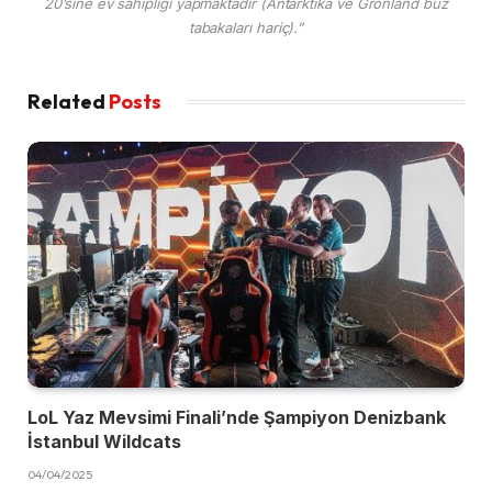
20’sine ev sahipliği yapmaktadır (Antarktika ve Grönland buz
tabakaları hariç).”
Related
Posts
LoL Yaz Mevsimi Finali’nde Şampiyon Denizbank
İstanbul Wildcats
04/04/2025