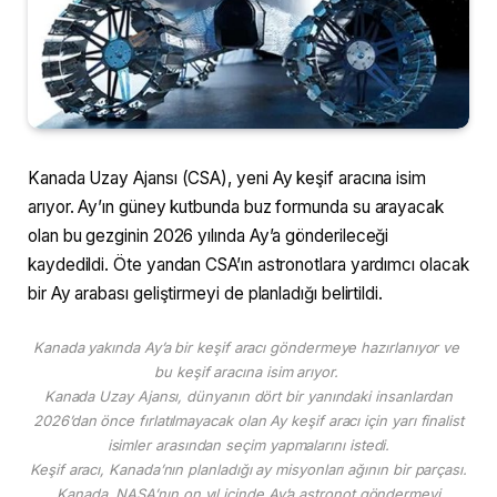
Kanada Uzay Ajansı (CSA), yeni Ay keşif aracına isim
arıyor. Ay’ın güney kutbunda buz formunda su arayacak
olan bu gezginin 2026 yılında Ay’a gönderileceği
kaydedildi. Öte yandan CSA’ın astronotlara yardımcı olacak
bir Ay arabası geliştirmeyi de planladığı belirtildi.
Kanada yakında Ay’a bir keşif aracı göndermeye hazırlanıyor ve
bu keşif aracına isim arıyor.
Kanada Uzay Ajansı, dünyanın dört bir yanındaki insanlardan
2026’dan önce fırlatılmayacak olan Ay keşif aracı için yarı finalist
isimler arasından seçim yapmalarını istedi.
Keşif aracı, Kanada’nın planladığı ay misyonları ağının bir parçası.
Kanada, NASA’nın on yıl içinde Ay’a astronot göndermeyi