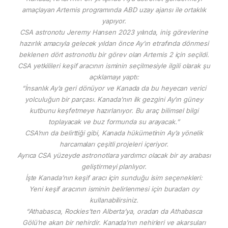
amaçlayan Artemis programında ABD uzay ajansı ile ortaklık
yapıyor.
CSA astronotu Jeremy Hansen 2023 yılında, iniş görevlerine
hazırlık amacıyla gelecek yıldan önce Ay’ın etrafında dönmesi
beklenen dört astronotlu bir görev olan Artemis 2 için seçildi.
CSA yetkilileri keşif aracının isminin seçilmesiyle ilgili olarak şu
açıklamayı yaptı:
“İnsanlık Ay’a geri dönüyor ve Kanada da bu heyecan verici
yolculuğun bir parçası. Kanada’nın ilk gezgini Ay’ın güney
kutbunu keşfetmeye hazırlanıyor. Bu araç bilimsel bilgi
toplayacak ve buz formunda su arayacak.”
CSA’nın da belirttiği gibi, Kanada hükümetinin Ay’a yönelik
harcamaları çeşitli projeleri içeriyor.
Ayrıca CSA yüzeyde astronotlara yardımcı olacak bir ay arabası
geliştirmeyi planlıyor.
İşte Kanada’nın keşif aracı için sunduğu isim seçenekleri:
Yeni keşif aracının isminin belirlenmesi için buradan oy
kullanabilirsiniz.
“Athabasca, Rockies’ten Alberta’ya, oradan da Athabasca
Gölü’ne akan bir nehirdir. Kanada’nın nehirleri ve akarsuları