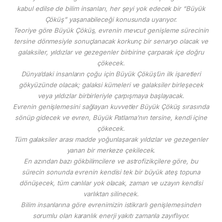
kabul edilse de bilim insanları, her şeyi yok edecek bir “Büyük
Çöküş” yaşanabileceği konusunda uyarıyor.
Teoriye göre Büyük Çöküş, evrenin mevcut genişleme sürecinin
tersine dönmesiyle sonuçlanacak korkunç bir senaryo olacak ve
galaksiler, yıldızlar ve gezegenler birbirine çarparak içe doğru
çökecek.
Dünya’daki insanların çoğu için Büyük Çöküş’ün ilk işaretleri
gökyüzünde olacak; galaksi kümeleri ve galaksiler birleşecek
veya yıldızlar birbirleriyle çarpışmaya başlayacak.
Evrenin genişlemesini sağlayan kuvvetler Büyük Çöküş sırasında
sönüp gidecek ve evren, Büyük Patlama’nın tersine, kendi içine
çökecek.
Tüm galaksiler arası madde yoğunlaşarak yıldızlar ve gezegenler
yanan bir merkeze çekilecek.
En azından bazı gökbilimcilere ve astrofizikçilere göre, bu
sürecin sonunda evrenin kendisi tek bir büyük ateş topuna
dönüşecek, tüm canlılar yok olacak, zaman ve uzayın kendisi
varlıktan silinecek.
Bilim insanlarına göre evrenimizin istikrarlı genişlemesinden
sorumlu olan karanlık enerji yakıtı zamanla zayıflıyor.