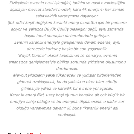
Fizikçilerin evrenin nasıl işlediğini, tarihini ve nasıl evrimleştiğini
açıklayan mevcut standart modeli, karanlık enerjinin her zaman
sabit kaldığı varsayımına dayanıyor.
Şok edici keşif değişken karanlık enerji modelleri için bir pencere
açıyor ve yalnızca Büyük Çöküş olasılığını değil, aynı zamanda
başka tuhaf sonuçları da beraberinde getiriyor.
Evrenin karanlık enerjiyle genişlemesi devam ederse, aynı
derecede korkunç başka bir son yaşanabilir.
“Büyük Donma” olarak tanımlanan bir senaryo; evrenin
amansızca genişlemesiyle birlikte sonunda yıldızların oluşumunu
durduracak.
Mevcut yıldızların yakıtı tükenecek ve yıldızlar birbirlerinden
giderek uzaklaşacak, bu da yıldızların birer birer sönüp
gitmesiyle yalnız ve karanlık bir evrene yol açacak.
Karanlık enerji fikri, uzay boşluğunun kendine ait çok küçük bir
enerjiye sahip olduğu ve bu enerjinin ölçülmesinin o kadar zor
olduğu varsayımına dayanır ki, buna “karanlık enerji” adı
verilmiştir.