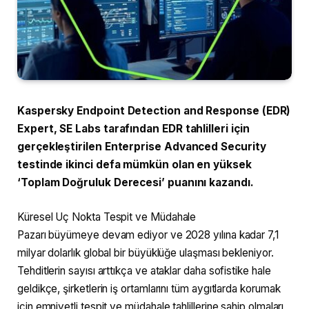
Kaspersky Endpoint Detection and Response (EDR)
Expert, SE Labs tarafından EDR tahlilleri için
gerçekleştirilen Enterprise Advanced Security
testinde ikinci defa mümkün olan en yüksek
‘Toplam Doğruluk Derecesi’ puanını kazandı.
Küresel Uç Nokta Tespit ve Müdahale
Pazarı büyümeye devam ediyor ve 2028 yılına kadar 7,1
milyar dolarlık global bir büyüklüğe ulaşması bekleniyor.
Tehditlerin sayısı arttıkça ve ataklar daha sofistike hale
geldikçe, şirketlerin iş ortamlarını tüm aygıtlarda korumak
için emniyetli tespit ve müdahale tahlillerine sahip olmaları