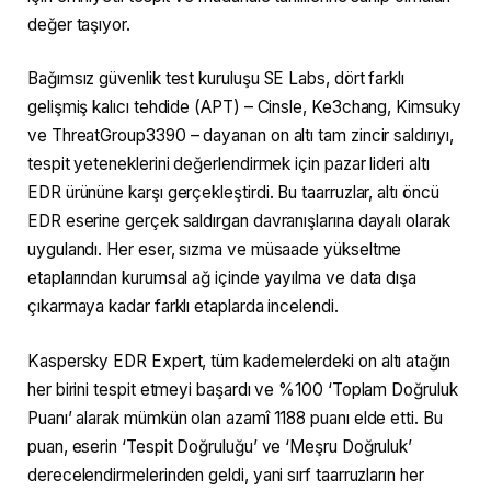
değer taşıyor.
Bağımsız güvenlik test kuruluşu SE Labs, dört farklı
gelişmiş kalıcı tehdide (APT) – Cinsle, Ke3chang, Kimsuky
ve ThreatGroup3390 – dayanan on altı tam zincir saldırıyı,
tespit yeteneklerini değerlendirmek için pazar lideri altı
EDR ürününe karşı gerçekleştirdi. Bu taarruzlar, altı öncü
EDR eserine gerçek saldırgan davranışlarına dayalı olarak
uygulandı. Her eser, sızma ve müsaade yükseltme
etaplarından kurumsal ağ içinde yayılma ve data dışa
çıkarmaya kadar farklı etaplarda incelendi.
Kaspersky EDR Expert, tüm kademelerdeki on altı atağın
her birini tespit etmeyi başardı ve %100 ‘Toplam Doğruluk
Puanı’ alarak mümkün olan azamî 1188 puanı elde etti. Bu
puan, eserin ‘Tespit Doğruluğu’ ve ‘Meşru Doğruluk’
derecelendirmelerinden geldi, yani sırf taarruzların her