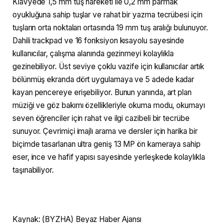
Klavyede 1,5 mm tuş hareketi ile 0,2 mm parmak
oyukluğuna sahip tuşlar ve rahat bir yazma tecrübesi için
tuşların orta noktaları ortasında 19 mm tuş aralığı bulunuyor.
Dahili trackpad ve 16 fonksiyon kısayolu sayesinde
kullanıcılar, çalışma alanında gezinmeyi kolaylıkla
gezinebiliyor. Üst seviye çoklu vazife için kullanıcılar artık
bölünmüş ekranda dört uygulamaya ve 5 adede kadar
kayan pencereye erişebiliyor. Bunun yanında, art plan
müziği ve göz bakımı özellikleriyle okuma modu, okumayı
seven öğrenciler için rahat ve ilgi cazibeli bir tecrübe
sunuyor. Çevrimiçi imajlı arama ve dersler için harika bir
biçimde tasarlanan ultra geniş 13 MP ön kameraya sahip
eser, ince ve hafif yapısı sayesinde yerleşkede kolaylıkla
taşınabiliyor.
Kaynak: (BYZHA) Beyaz Haber Ajansı