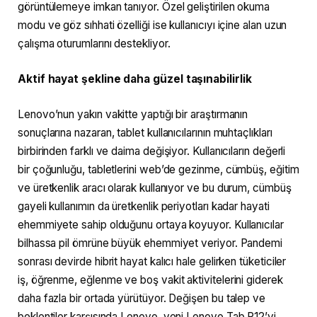
görüntülemeye imkan tanıyor. Özel geliştirilen okuma
modu ve göz sıhhati özelliği ise kullanıcıyı içine alan uzun
çalışma oturumlarını destekliyor.
Aktif hayat şekline daha güzel taşınabilirlik
Lenovo’nun yakın vakitte yaptığı bir araştırmanın
sonuçlarına nazaran, tablet kullanıcılarının muhtaçlıkları
birbirinden farklı ve daima değişiyor. Kullanıcıların değerli
bir çoğunluğu, tabletlerini web’de gezinme, cümbüş, eğitim
ve üretkenlik aracı olarak kullanıyor ve bu durum, cümbüş
gayeli kullanımın da üretkenlik periyotları kadar hayati
ehemmiyete sahip olduğunu ortaya koyuyor. Kullanıcılar
bilhassa pil ömrüne büyük ehemmiyet veriyor. Pandemi
sonrası devirde hibrit hayat kalıcı hale gelirken tüketiciler
iş, öğrenme, eğlenme ve boş vakit aktivitelerini giderek
daha fazla bir ortada yürütüyor. Değişen bu talep ve
beklentiler karşısında Lenovo, yeni Lenovo Tab P12’yi