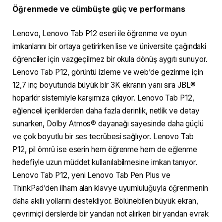
Öğrenmede ve cümbüşte güç ve performans
Lenovo, Lenovo Tab P12 eseri ile öğrenme ve oyun
imkanlarını bir ortaya getirirken lise ve üniversite çağındaki
öğrenciler için vazgeçilmez bir okula dönüş aygıtı sunuyor.
Lenovo Tab P12, görüntü izleme ve web’de gezinme için
12,7 inç boyutunda büyük bir 3K ekranın yanı sıra JBL®
hoparlör sistemiyle karşımıza çıkıyor. Lenovo Tab P12,
eğlenceli içeriklerden daha fazla derinlik, netlik ve detay
sunarken, Dolby Atmos® dayanağı sayesinde daha güçlü
ve çok boyutlu bir ses tecrübesi sağlıyor. Lenovo Tab
P12, pil ömrü ise eserin hem öğrenme hem de eğlenme
hedefiyle uzun müddet kullanılabilmesine imkan tanıyor.
Lenovo Tab P12, yeni Lenovo Tab Pen Plus ve
ThinkPad’den ilham alan klavye uyumluluğuyla öğrenmenin
daha akıllı yollarını destekliyor. Bölünebilen büyük ekran,
çevrimiçi derslerde bir yandan not alırken bir yandan evrak