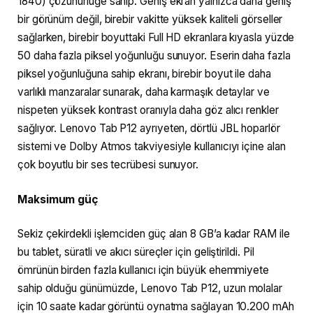
1840) çözünürlüğe sahip. Geniş ekran yalnızca daha geniş
bir görünüm değil, birebir vakitte yüksek kaliteli görseller
sağlarken, birebir boyuttaki Full HD ekranlara kıyasla yüzde
50 daha fazla piksel yoğunluğu sunuyor. Eserin daha fazla
piksel yoğunluğuna sahip ekranı, birebir boyut ile daha
varlıklı manzaralar sunarak, daha karmaşık detaylar ve
nispeten yüksek kontrast oranıyla daha göz alıcı renkler
sağlıyor. Lenovo Tab P12 ayrıyeten, dörtlü JBL hoparlör
sistemi ve Dolby Atmos takviyesiyle kullanıcıyı içine alan
çok boyutlu bir ses tecrübesi sunuyor.
Maksimum güç
Sekiz çekirdekli işlemciden güç alan 8 GB’a kadar RAM ile
bu tablet, süratli ve akıcı süreçler için geliştirildi. Pil
ömrünün birden fazla kullanıcı için büyük ehemmiyete
sahip olduğu günümüzde, Lenovo Tab P12, uzun molalar
için 10 saate kadar görüntü oynatma sağlayan 10.200 mAh