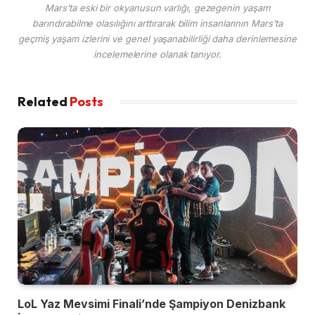
Mars’ta eski bir okyanusun varlığı, gezegenin yaşam
barındırabilme olasılığını arttırarak bilim insanlarının Mars’ta
geçmiş yaşam izlerini ve genel yaşanabilirliği daha derinlemesine
incelemelerine olanak tanıyor.
Related
Posts
LoL Yaz Mevsimi Finali’nde Şampiyon Denizbank