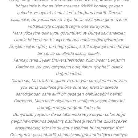
bölgesinde bulunan izler arasında “delikli koniler, çokgen
çukurlar ve oymalı akıntı izleri” olduğunu belirtti. Önceki
çalışmalar, bu yapılarının su veya buzla etkileşime giren çamur
volkanlarıyla oluşabileceğini öne sürüyordu.
Mars yüzeyine dair uydu görüntüleri ve Dünya’daki analizler,
Utopia bölgesinde bir kıyı hattı bulunabileceğini gösteriyor.
Araştırmacılara göre, bu bölge yaklaşık 3.7 milyar yıl önce büyük
bir sel ile su altında kalmış olabilir.
Pennsylvania Eyalet Üniversitesi’nden bilim insanı Benjamin
Cardenas, bu yeni çalışmanın bulgularını “şüpheli” olarak
değerlendirdi.
Cardenas, Mars’taki rüzgarın ve erozyon süreçlerinin bu izleri
yok etmiş olabileceğini öne sürerek, Mars’ın aslında
sanıldığından daha aktif bir gezegen olabileceğini belirtti.
Cardenas, Mars’ta bir okyanusun varlığının yaşam ihtimalini
artırdığını düşündüğünü ifade etti.
Dünya’daki yaşamın deniz tabanında veya suyun bulunduğu
gelgit havuzlarında başlamış olabileceği teorisine dikkat çeken
araştırmacılar, Mars’ta okyanus izlerinin bulunmasının Kızıl
Gezegen’in yaşanabilirlik potansiyelini güçlendirdiğini belirtiyor.