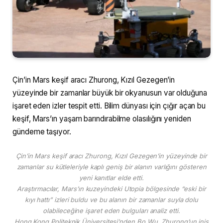
Çin’in Mars keşif aracı Zhurong, Kızıl Gezegen’in
yüzeyinde bir zamanlar büyük bir okyanusun var olduğuna
işaret eden izler tespit etti. Bilim dünyası için çığır açan bu
keşif, Mars’ın yaşam barındırabilme olasılığını yeniden
gündeme taşıyor.
Çin’in Mars keşif aracı Zhurong, Kızıl Gezegen’in yüzeyinde bir
zamanlar su kütleleriyle kaplı geniş bir alanın varlığını gösteren
yeni kanıtlar elde etti.
Araştırmacılar, Mars’ın kuzeyindeki Utopia bölgesinde “eski bir
kıyı hattı” izleri buldu ve bu alanın bir zamanlar suyla dolu
olabileceğine işaret eden bulguları analiz etti.
Hong Kong Politeknik Üniversitesi’nden Bo Wu, Zhurong’un iniş