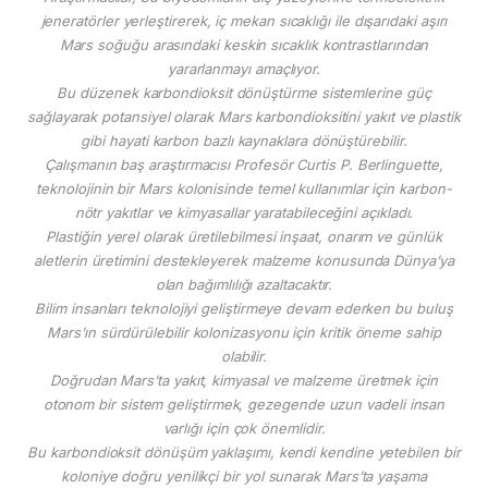
jeneratörler yerleştirerek, iç mekan sıcaklığı ile dışarıdaki aşırı
Mars soğuğu arasındaki keskin sıcaklık kontrastlarından
yararlanmayı amaçlıyor.
Bu düzenek karbondioksit dönüştürme sistemlerine güç
sağlayarak potansiyel olarak Mars karbondioksitini yakıt ve plastik
gibi hayati karbon bazlı kaynaklara dönüştürebilir.
Çalışmanın baş araştırmacısı Profesör Curtis P. Berlinguette,
teknolojinin bir Mars kolonisinde temel kullanımlar için karbon-
nötr yakıtlar ve kimyasallar yaratabileceğini açıkladı.
Plastiğin yerel olarak üretilebilmesi inşaat, onarım ve günlük
aletlerin üretimini destekleyerek malzeme konusunda Dünya’ya
olan bağımlılığı azaltacaktır.
Bilim insanları teknolojiyi geliştirmeye devam ederken bu buluş
Mars’ın sürdürülebilir kolonizasyonu için kritik öneme sahip
olabilir.
Doğrudan Mars’ta yakıt, kimyasal ve malzeme üretmek için
otonom bir sistem geliştirmek, gezegende uzun vadeli insan
varlığı için çok önemlidir.
Bu karbondioksit dönüşüm yaklaşımı, kendi kendine yetebilen bir
koloniye doğru yenilikçi bir yol sunarak Mars’ta yaşama