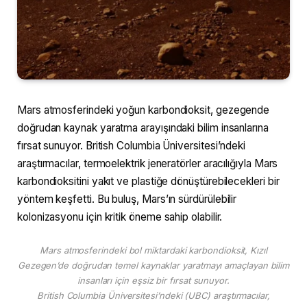
Mars atmosferindeki yoğun karbondioksit, gezegende
doğrudan kaynak yaratma arayışındaki bilim insanlarına
fırsat sunuyor. British Columbia Üniversitesi’ndeki
araştırmacılar, termoelektrik jeneratörler aracılığıyla Mars
karbondioksitini yakıt ve plastiğe dönüştürebilecekleri bir
yöntem keşfetti. Bu buluş, Mars’ın sürdürülebilir
kolonizasyonu için kritik öneme sahip olabilir.
Mars atmosferindeki bol miktardaki karbondioksit, Kızıl
Gezegen’de doğrudan temel kaynaklar yaratmayı amaçlayan bilim
insanları için eşsiz bir fırsat sunuyor.
British Columbia Üniversitesi’ndeki (UBC) araştırmacılar,