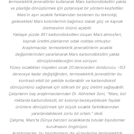
termoelektrik jeneratörler kullanarak Mars karbondioksitini yakıta
ve plastiğe dönüştürmek için potansiyel bir yöntem keşfettiler.
Mars’ın aşırı sıcaklık farklarından beslenen bu teknoloji,
gelecekteki Mars kolonilerinin bağımsız olarak güç ve kaynak
üretmesinin önünü açabilir.
Yaklaşık yüzde 95’i karbondioksitten oluşan Mars atmosferi,
kaynak üretimi planlarının odak noktası olmuştur.
Araştırmacılar, termoelektrik jeneratörlerin sıcaklık
değişimlerinden yararlanarak Mars karbondioksitini yakıta
dönüştürebileceğini öne sürüyor.
Yüzey sıcaklıkları nispeten sıcak 20 dereceden dondurucu -153
dereceye kadar değiştiğinden, termoelektrik jeneratörler bu
kontrastı etkili bir şekilde kullanabilir ve karbondioksit
dönüşümünü sağlamak için istikrarlı bir güç üretimi sağlayabilir.
Çalışmanın baş araştırmacılarından Dr. Abhishek Soni, “Mars, bol
miktarda karbondioksiti, bir koloniyi besleyebilecek faydalı
ürünlere dönüştürmek için büyük sıcaklık farklılıklarından
yararlanılabilecek zorlu bir ortam.” dedi.
Çalışma, Mars’ta Dünya benzeri sıcaklıklarda tutulan biyodomlar
kurulmasını öngörüyor.
Araştırmacılar, bu biyodomların dış yüzeylerine termoelektrik