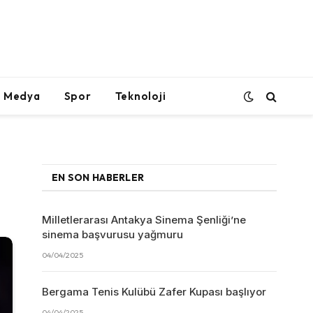
l Medya
Spor
Teknoloji
EN SON HABERLER
Milletlerarası Antakya Sinema Şenliği’ne
sinema başvurusu yağmuru
04/04/2025
Bergama Tenis Kulübü Zafer Kupası başlıyor
04/04/2025