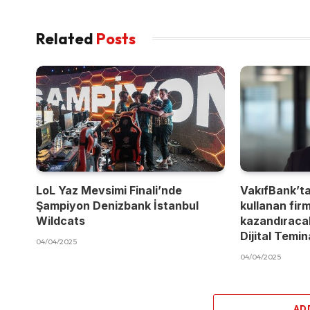
Related
Posts
LoL Yaz Mevsimi Finali’nde
VakıfBank’t
Şampiyon Denizbank İstanbul
kullanan fir
Wildcats
kazandıracak
Dijital Temi
04/04/2025
04/04/2025
AD