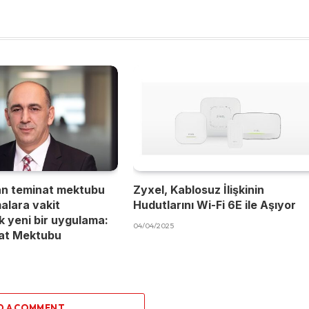
an teminat mektubu
Zyxel, Kablosuz İlişkinin
malara vakit
Hudutlarını Wi-Fi 6E ile Aşıyor
 yeni bir uygulama:
04/04/2025
nat Mektubu
D A COMMENT