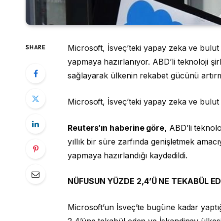
Microsoft, İsveç’teki yapay zeka ve bulut a
SHARE
yapmaya hazırlanıyor. ABD’li teknoloji şir
sağlayarak ülkenin rekabet gücünü artırma
Microsoft, İsveç’teki yapay zeka ve bulut 
Reuters’ın haberine göre,
ABD’li teknoloj
yıllık bir süre zarfında genişletmek amacı
yapmaya hazırlandığı kaydedildi.
NÜFUSUN YÜZDE 2,4’Ü NE TEKABÜL E
Microsoft’un İsveç’te bugüne kadar yaptı
2,4’üne tekabül eden ve İskandinav ülkes