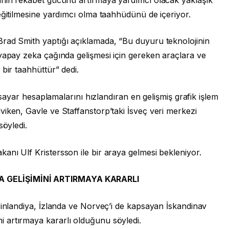
eğitilmesine yardımcı olma taahhüdünü de içeriyor.
rad Smith yaptığı açıklamada, “Bu duyuru teknolojinin
 yapay zeka çağında gelişmesi için gereken araçlara ve
bir taahhüttür” dedi.
gisayar hesaplamalarını hızlandıran en gelişmiş grafik işlem
iken, Gavle ve Staffanstorp’taki İsveç veri merkezi
söyledi.
nı Ulf Kristersson ile bir araya gelmesi bekleniyor.
 GELİŞİMİNİ ARTIRMAYA KARARLI
Finlandiya, İzlanda ve Norveç’i de kapsayan İskandinav
 artırmaya kararlı olduğunu söyledi.