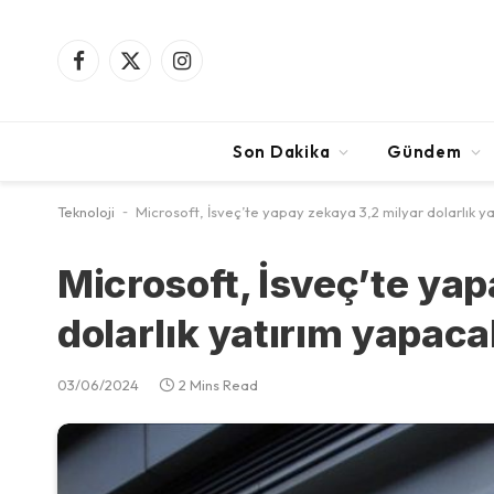
Facebook
X
Instagram
(Twitter)
Son Dakika
Gündem
Teknoloji
-
Microsoft, İsveç’te yapay zekaya 3,2 milyar dolarlık y
Microsoft, İsveç’te yap
dolarlık yatırım yapaca
03/06/2024
2 Mins Read