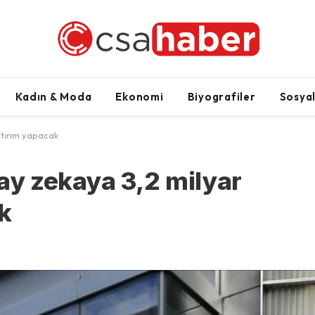
Kadın & Moda
Ekonomi
Biyografiler
Sosya
atırım yapacak
ay zekaya 3,2 milyar
k