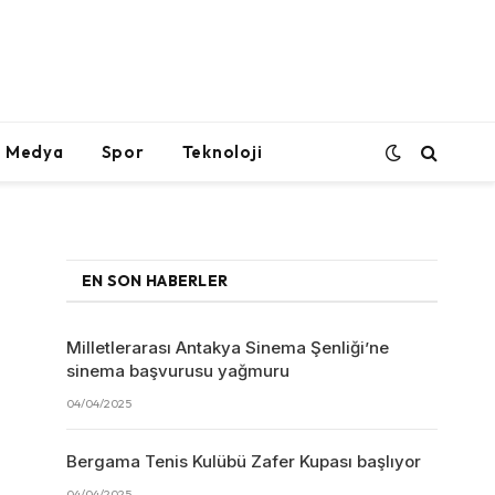
l Medya
Spor
Teknoloji
EN SON HABERLER
Milletlerarası Antakya Sinema Şenliği’ne
sinema başvurusu yağmuru
04/04/2025
Bergama Tenis Kulübü Zafer Kupası başlıyor
04/04/2025