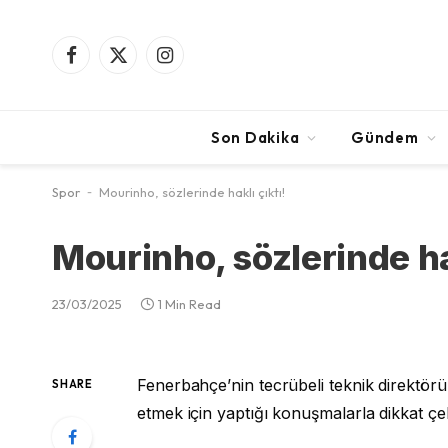
Facebook
X
Instagram
(Twitter)
Son Dakika
Gündem
Spor
-
Mourinho, sözlerinde haklı çıktı!
Mourinho, sözlerinde hak
23/03/2025
1 Min Read
Fenerbahçe’nin tecrübeli teknik direktö
SHARE
etmek için yaptığı konuşmalarla dikkat çe