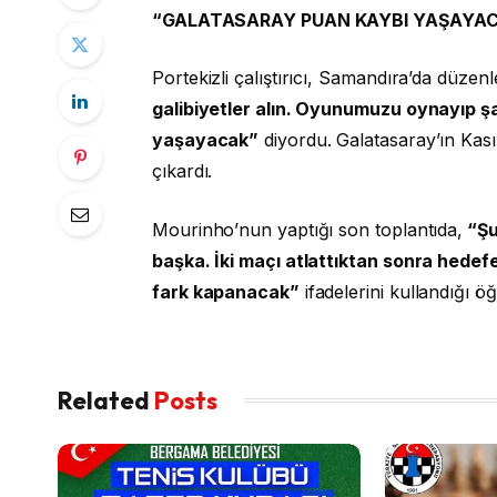
“GALATASARAY PUAN KAYBI YAŞAYA
Portekizli çalıştırıcı, Samandıra’da düzenl
galibiyetler alın. Oyunumuzu oynayıp ş
yaşayacak”
diyordu. Galatasaray’ın Kas
çıkardı.
Mourinho’nun yaptığı son toplantıda,
“Şu
başka. İki maçı atlattıktan sonra hedef
fark kapanacak”
ifadelerini kullandığı öğ
Related
Posts