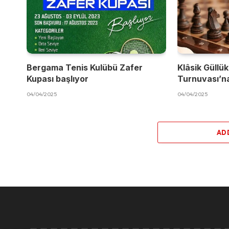
Bergama Tenis Kulübü Zafer
Klâsik Güllük
Kupası başlıyor
Turnuvası’na
04/04/2025
04/04/2025
AD