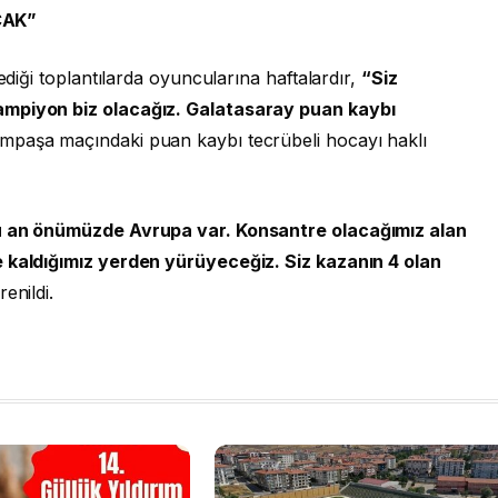
CAK”
ediği toplantılarda oyuncularına haftalardır,
“Siz
ampiyon biz olacağız. Galatasaray puan kaybı
ımpaşa maçındaki puan kaybı tecrübeli hocayı haklı
 an önümüzde Avrupa var. Konsantre olacağımız alan
e kaldığımız yerden yürüyeceğiz. Siz kazanın 4 olan
renildi.