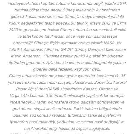
inceleyecek.Teleskop tam tutulma konumunda değil, yüzde 50’lik
tutulma bölgesinde ancak Güneş lekelerinin Ay tarafından
giderek kaplanması sırasında Güneş’in radyo emisyonlarındaki
küçük değişiklikleri tespit edecek.Bu teknik, Mayıs 2012 ve Ekim
2023’te gerçekleşen halkalı Güneş tutulmaları sırasında kullanıldı
ve teleskobun tutulmadan önce veya sonrasında tespit
edemediği Güneş’e ilişkin ayrıntıları ortaya çıkardı.NASA Jet
Tahrik Laboratuvarı (JPL) ve GAVRT Güneş Devriyesi bilim insanı
Marin Anderson, “Tutulma özeldir çünkü Ay, aktif bir bölgenin
önünden geçerken, Ay’ın keskin kenarı o aktif bölgedeki yapının
giderek daha fazlasını kaplıyor.” dedi.
Güneş tutulmalarında meydana gelen iyonosfer incelmesi de 35
yüksek frekans radarından oluşan, uluslararası Süper İkili Auroral
Radar Ağı (SuperDARN) sitelerinden Kansas, Oregon ve
Virginia’da bulunan 3’ünün kullanılmasıyla yapılacak bir deneyle
incelenecek.3 radar, iyonosfere radyo dalgaları gönderecek ve
geri dönen sinyali analiz edecek. Farklı tutulma bölgelerinde
bulunan söz konusu radarlar, tutulmanın farklı seviyelerinin
iyonosferi nasıl etkilediği, yoğunluk ve ısısının nasıl değiştiği ve
nasıl hareket ettiği hakkında bilgiler sağlayacak.