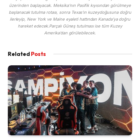
üzerinden başlayacak. Meksika’nın Pasifik kıyısından görülmeye
başlanacak tutulma rotası, sonra Texas’ın kuzeydoğusuna doğru
ilerleyip, New York ve Maine eyaleti hattından Kanada’ya doğru
hareket edecek.Parçalı Güneş tutulması ise tüm Kuzey
Amerika’dan görülebilecek.
Related
Posts