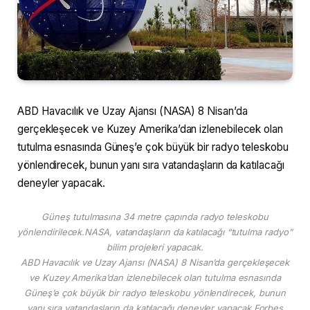
ABD Havacılık ve Uzay Ajansı (NASA) 8 Nisan’da
gerçekleşecek ve Kuzey Amerika’dan izlenebilecek olan
tutulma esnasında Güneş’e çok büyük bir radyo teleskobu
yönlendirecek, bunun yanı sıra vatandaşların da katılacağı
deneyler yapacak.
Güneş tutulmasına 34 metre çapında radyo teleskobu
yönlendirilecek.NASA, vatandaşların da katılacağı “tutulma radyo”
bilim projeleri yapacak.
ABD Havacılık ve Uzay Ajansı (NASA) 8 Nisan’da gerçekleşecek
ve Kuzey Amerika’dan izlenebilecek olan tutulma esnasında
Güneş’e çok büyük bir radyo teleskobu yönlendirecek, bunun
yanı sıra vatandaşların da katılacağı deneyler yapacak.Forbes