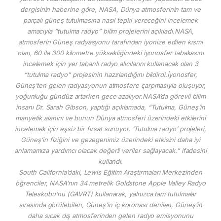
dergisinin haberine göre, NASA, Dünya atmosferinin tam ve
parçalı güneş tutulmasına nasıl tepki vereceğini incelemek
amacıyla “tutulma radyo” bilim projelerini açıkladı.NASA,
atmosferin Güneş radyasyonu tarafından iyonize edilen kısmı
olan, 60 ila 300 kilometre yüksekliğindeki iyonosfer tabakasını
incelemek için yer tabanlı radyo alıcılarını kullanacak olan 3
“tutulma radyo” projesinin hazırlandığını bildirdi.İyonosfer,
Güneş’ten gelen radyasyonun atmosfere çarpmasıyla oluşuyor,
yoğunluğu gündüz artarken gece azalıyor.NASA’da görevli bilim
insanı Dr. Sarah Gibson, yaptığı açıklamada, “Tutulma, Güneş’in
manyetik alanını ve bunun Dünya atmosferi üzerindeki etkilerini
incelemek için eşsiz bir fırsat sunuyor. ‘Tutulma radyo’ projeleri,
Güneş’in fiziğini ve gezegenimiz üzerindeki etkisini daha iyi
anlamamıza yardımcı olacak değerli veriler sağlayacak.” ifadesini
kullandı.
South California’daki, Lewis Eğitim Araştırmaları Merkezinden
öğrenciler, NASA’nın 34 metrelik Goldstone Apple Valley Radyo
Teleskobu’nu (GAVRT) kullanarak, yalnızca tam tutulmalar
sırasında görülebilen, Güneş’in iç koronası denilen, Güneş’in
daha sıcak dış atmosferinden gelen radyo emisyonunu