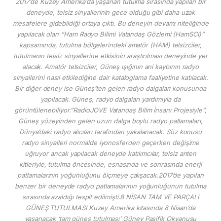
2017’de Kuzey Amerika’da yaşanan tutulma sırasında yapılan bir
deneyde, telsiz sinyallerinin gece olduğu gibi daha uzak
mesafelere gidebildiği ortaya çıktı. Bu deneyin devamı niteliğinde
yapılacak olan “Ham Radyo Bilimi Vatandaş Gözlemi (HamSCI)”
kapsamında, tutulma bölgelerindeki amatör (HAM) telsizciler,
tutulmanın telsiz sinyallerine etkisinin araştırılması deneyinde yer
alacak. Amatör telsizciler, Güneş ışığının ani kaybının radyo
sinyallerini nasıl etkilediğine dair kataloglama faaliyetine katılacak.
Bir diğer deney ise Güneş’ten gelen radyo dalgaları konusunda
yapılacak. Güneş, radyo dalgaları yardımıyla da
görüntülenebiliyor.”RadioJOVE Vatandaş Bilim İnsanı Projesiyle”,
Güneş yüzeyinden gelen uzun dalga boylu radyo patlamaları,
Dünya’daki radyo alıcıları tarafından yakalanacak. Söz konusu
radyo sinyalleri normalde iyonosferden geçerken değişime
uğruyor ancak yapılacak deneyde katılımcılar, telsiz anten
kitleriyle, tutulma öncesinde, esnasında ve sonrasında enerji
patlamalarının yoğunluğunu ölçmeye çalışacak.2017’de yapılan
benzer bir deneyde radyo patlamalarının yoğunluğunun tutulma
sırasında azaldığı tespit edilmişti.8 NİSAN TAM VE PARÇALI
GÜNEŞ TUTULMASI Kuzey Amerika kıtasında 8 Nisan’da
yaşanacak ‘tam güneş tutulması’ Güney Pasifik Okyanusu