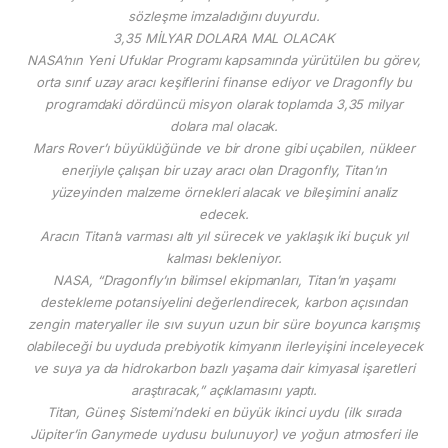
sözleşme imzaladığını duyurdu.
3,35 MİLYAR DOLARA MAL OLACAK
NASA’nın Yeni Ufuklar Programı kapsamında yürütülen bu görev,
orta sınıf uzay aracı keşiflerini finanse ediyor ve Dragonfly bu
programdaki dördüncü misyon olarak toplamda 3,35 milyar
dolara mal olacak.
Mars Rover’ı büyüklüğünde ve bir drone gibi uçabilen, nükleer
enerjiyle çalışan bir uzay aracı olan Dragonfly, Titan’ın
yüzeyinden malzeme örnekleri alacak ve bileşimini analiz
edecek.
Aracın Titan’a varması altı yıl sürecek ve yaklaşık iki buçuk yıl
kalması bekleniyor.
NASA, “Dragonfly’ın bilimsel ekipmanları, Titan’ın yaşamı
destekleme potansiyelini değerlendirecek, karbon açısından
zengin materyaller ile sıvı suyun uzun bir süre boyunca karışmış
olabileceği bu uyduda prebiyotik kimyanın ilerleyişini inceleyecek
ve suya ya da hidrokarbon bazlı yaşama dair kimyasal işaretleri
araştıracak,” açıklamasını yaptı.
Titan, Güneş Sistemi’ndeki en büyük ikinci uydu (ilk sırada
Jüpiter’in Ganymede uydusu bulunuyor) ve yoğun atmosferi ile