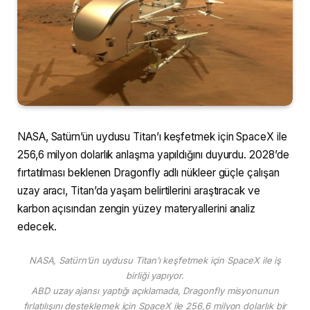
NASA, Satürn’ün uydusu Titan’ı keşfetmek için SpaceX ile
256,6 milyon dolarlık anlaşma yapıldığını duyurdu. 2028’de
fırtatılması beklenen Dragonfly adlı nükleer güçle çalışan
uzay aracı, Titan’da yaşam belirtilerini araştıracak ve
karbon açısından zengin yüzey materyallerini analiz
edecek.
NASA, Satürn’ün uydusu Titan’ı keşfetmek için SpaceX ile iş
birliği yapıyor.
ABD uzay ajansı yaptığı açıklamada, Dragonfly misyonunun
fırlatılışını desteklemek için SpaceX ile 256,6 milyon dolarlık bir