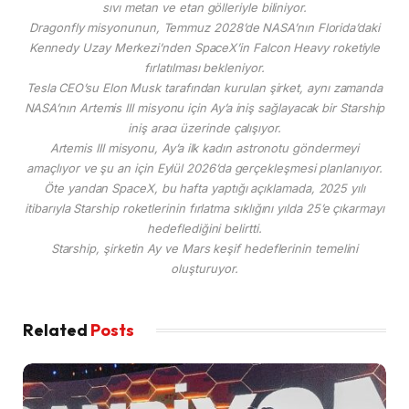
sıvı metan ve etan gölleriyle biliniyor.
Dragonfly misyonunun, Temmuz 2028’de NASA’nın Florida’daki
Kennedy Uzay Merkezi’nden SpaceX’in Falcon Heavy roketiyle
fırlatılması bekleniyor.
Tesla CEO’su Elon Musk tarafından kurulan şirket, aynı zamanda
NASA’nın Artemis III misyonu için Ay’a iniş sağlayacak bir Starship
iniş aracı üzerinde çalışıyor.
Artemis III misyonu, Ay’a ilk kadın astronotu göndermeyi
amaçlıyor ve şu an için Eylül 2026’da gerçekleşmesi planlanıyor.
Öte yandan SpaceX, bu hafta yaptığı açıklamada, 2025 yılı
itibarıyla Starship roketlerinin fırlatma sıklığını yılda 25’e çıkarmayı
hedeflediğini belirtti.
Starship, şirketin Ay ve Mars keşif hedeflerinin temelini
oluşturuyor.
Related
Posts