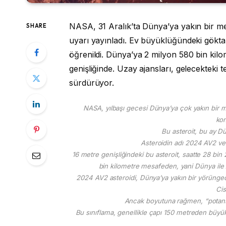
NASA, 31 Aralık’ta Dünya’ya yakın bir me
SHARE
uyarı yayınladı. Ev büyüklüğündeki göktaşı
öğrenildi. Dünya’ya 2 milyon 580 bin kil
genişliğinde. Uzay ajansları, gelecekteki t
sürdürüyor.
NASA, yılbaşı gecesi Dünya’ya çok yakın bir
kon
Bu asteroit, bu ay Dü
Asteroidin adı 2024 AV2 ve
16 metre genişliğindeki bu asteroit, saatte 28 bi
bin kilometre mesafeden, yani Dünya ile 
2024 AV2 asteroidi, Dünya’ya yakın bir yörüngede 
Cis
Ancak boyutuna rağmen, “potansiye
Bu sınıflama, genellikle çapı 150 metreden büy