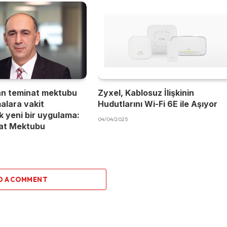
an teminat mektubu
Zyxel, Kablosuz İlişkinin
malara vakit
Hudutlarını Wi-Fi 6E ile Aşıyor
 yeni bir uygulama:
04/04/2025
nat Mektubu
D A COMMENT