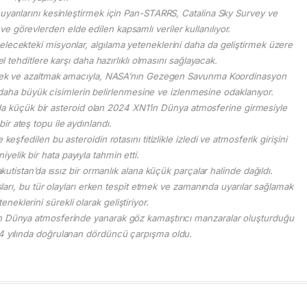
n uyarılarını kesinleştirmek için Pan-STARRS, Catalina Sky Survey ve
e görevlerden elde edilen kapsamlı veriler kullanılıyor.
elecekteki misyonlar, algılama yeteneklerini daha da geliştirmek üzere
 tehditlere karşı daha hazırlıklı olmasını sağlayacak.
irmek ve azaltmak amacıyla, NASA’nın Gezegen Savunma Koordinasyon
 daha büyük cisimlerin belirlenmesine ve izlenmesine odaklanıyor.
da küçük bir asteroid olan 2024 XN1’in Dünya atmosferine girmesiyle
bir ateş topu ile aydınlandı.
şfedilen bu asteroidin rotasını titizlikle izledi ve atmosferik girişini
yelik bir hata payıyla tahmin etti.
utistan’da ıssız bir ormanlık alana küçük parçalar halinde dağıldı.
arı, bu tür olayları erken tespit etmek ve zamanında uyarılar sağlamak
eneklerini sürekli olarak geliştiriyor.
n Dünya atmosferinde yanarak göz kamaştırıcı manzaralar oluşturduğu
24 yılında doğrulanan dördüncü çarpışma oldu.