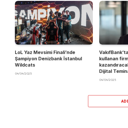
LoL Yaz Mevsimi Finali’nde
VakıfBank’t
Şampiyon Denizbank İstanbul
kullanan fir
Wildcats
kazandıracak
Dijital Temi
04/04/2025
04/04/2025
AD