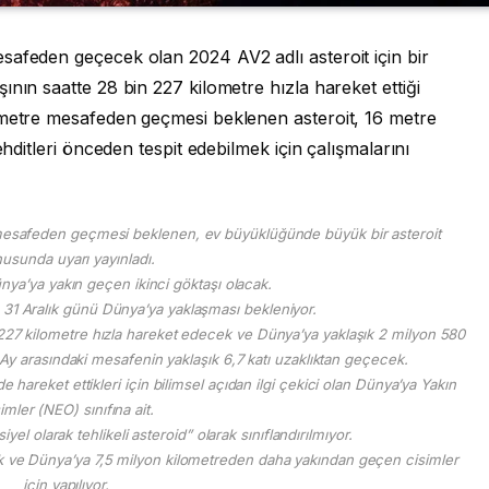
safeden geçecek olan 2024 AV2 adlı asteroit için bir
nın saatte 28 bin 227 kilometre hızla hareket ettiği
ometre mesafeden geçmesi beklenen asteroit, 16 metre
ehditleri önceden tespit edebilmek için çalışmalarını
 mesafeden geçmesi beklenen, ev büyüklüğünde büyük bir asteroit
usunda uyarı yayınladı.
nya’ya yakın geçen ikinci göktaşı olacak.
 31 Aralık günü Dünya’ya yaklaşması bekleniyor.
n 227 kilometre hızla hareket edecek ve Dünya’ya yaklaşık 2 milyon 580
Ay arasındaki mesafenin yaklaşık 6,7 katı uzaklıktan geçecek.
hareket ettikleri için bilimsel açıdan ilgi çekici olan Dünya’ya Yakın
imler (NEO) sınıfına ait.
l olarak tehlikeli asteroid” olarak sınıflandırılmıyor.
ük ve Dünya’ya 7,5 milyon kilometreden daha yakından geçen cisimler
için yapılıyor.