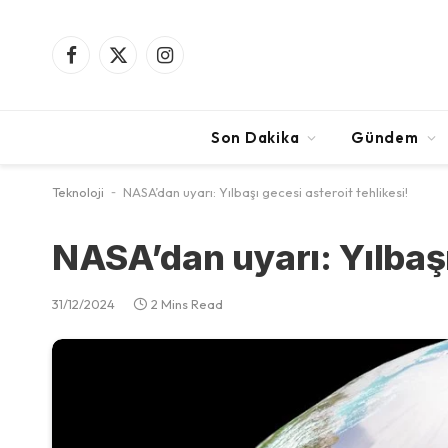
Facebook
X
Instagram
(Twitter)
Son Dakika
Gündem
Teknoloji
-
NASA’dan uyarı: Yılbaşı gecesi asteroit tehlikesi!
NASA’dan uyarı: Yılbaşı
31/12/2024
2 Mins Read