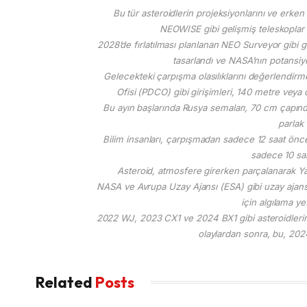
Bu tür asteroidlerin projeksiyonlarını ve erke
NEOWISE gibi gelişmiş teleskoplar v
2028’de fırlatılması planlanan NEO Surveyor gibi g
tasarlandı ve NASA’nın potansiyel
Gelecekteki çarpışma olasılıklarını değerlend
Ofisi (PDCO) gibi girişimleri, 140 metre veya
Bu ayın başlarında Rusya semaları, 70 cm çapın
parlak 
Bilim insanları, çarpışmadan sadece 12 saat önce ke
sadece 10 sani
Asteroid, atmosfere girerken parçalanarak Yak
NASA ve Avrupa Uzay Ajansı (ESA) gibi uzay ajansl
için algılama yet
2022 WJ, 2023 CX1 ve 2024 BX1 gibi asteroidleri
olaylardan sonra, bu, 20
Related
Posts