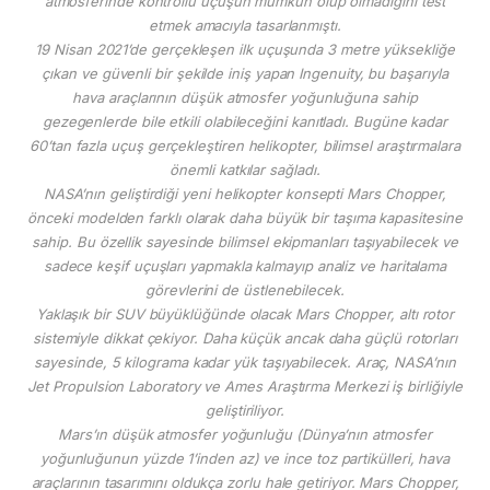
atmosferinde kontrollü uçuşun mümkün olup olmadığını test
etmek amacıyla tasarlanmıştı.
19 Nisan 2021’de gerçekleşen ilk uçuşunda 3 metre yüksekliğe
çıkan ve güvenli bir şekilde iniş yapan Ingenuity, bu başarıyla
hava araçlarının düşük atmosfer yoğunluğuna sahip
gezegenlerde bile etkili olabileceğini kanıtladı. Bugüne kadar
60’tan fazla uçuş gerçekleştiren helikopter, bilimsel araştırmalara
önemli katkılar sağladı.
NASA’nın geliştirdiği yeni helikopter konsepti Mars Chopper,
önceki modelden farklı olarak daha büyük bir taşıma kapasitesine
sahip. Bu özellik sayesinde bilimsel ekipmanları taşıyabilecek ve
sadece keşif uçuşları yapmakla kalmayıp analiz ve haritalama
görevlerini de üstlenebilecek.
Yaklaşık bir SUV büyüklüğünde olacak Mars Chopper, altı rotor
sistemiyle dikkat çekiyor. Daha küçük ancak daha güçlü rotorları
sayesinde, 5 kilograma kadar yük taşıyabilecek. Araç, NASA’nın
Jet Propulsion Laboratory ve Ames Araştırma Merkezi iş birliğiyle
geliştiriliyor.
Mars’ın düşük atmosfer yoğunluğu (Dünya’nın atmosfer
yoğunluğunun yüzde 1’inden az) ve ince toz partikülleri, hava
araçlarının tasarımını oldukça zorlu hale getiriyor. Mars Chopper,